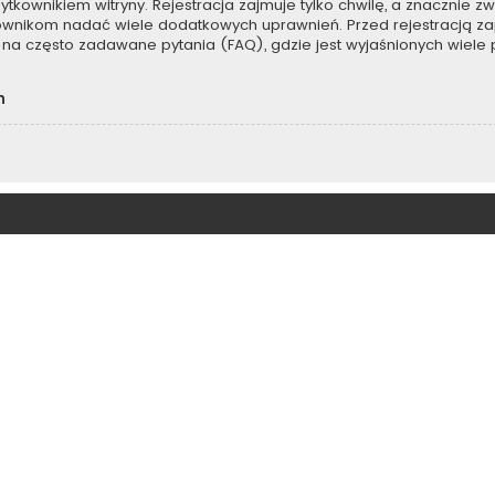
kownikiem witryny. Rejestracja zajmuje tylko chwilę, a znacznie zwi
kownikom nadać wiele dodatkowych uprawnień. Przed rejestracją z
na często zadawane pytania (FAQ), gdzie jest wyjaśnionych wiel
h