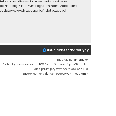
ększa możliwości korzystania z witryny.
apoznaj się z naszym regulaminem, zasadami
e podstawowych zagadnień dotyczących
Usuń ciasteczka witryny
Flat Style by
Ian Bradley
Technologię dostarcza
phpBB
® Forum Software © phpBB Limited
Polski pakiet językowy dostarcza
phpBB.pl
Zasady ochrony danych osobowych
|
Regulamin