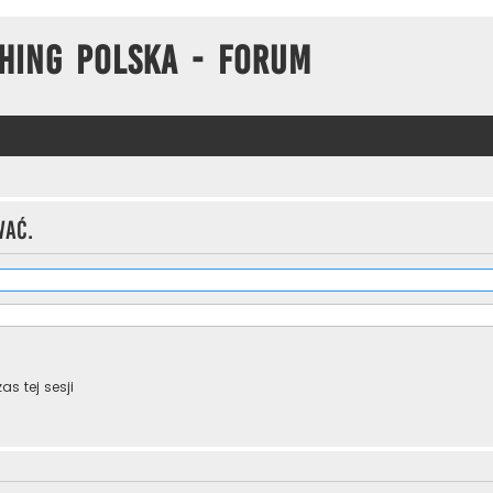
hing Polska - Forum
wać.
s tej sesji