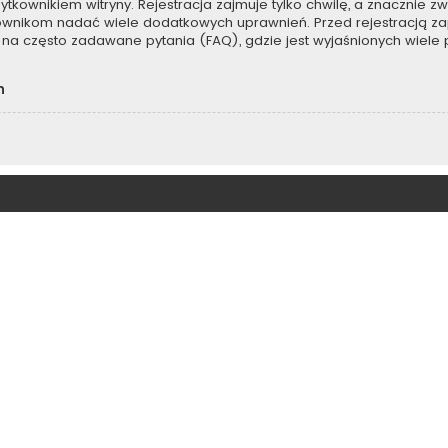
kownikiem witryny. Rejestracja zajmuje tylko chwilę, a znacznie zwi
kownikom nadać wiele dodatkowych uprawnień. Przed rejestracją z
na często zadawane pytania (FAQ), gdzie jest wyjaśnionych wiel
h