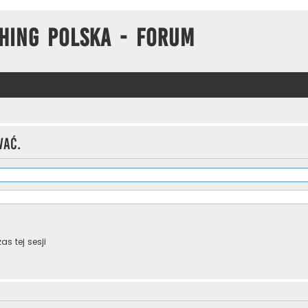
hing Polska - Forum
wać.
s tej sesji