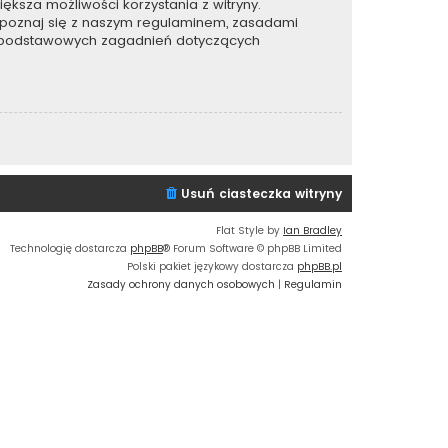
ększa możliwości korzystania z witryny.
apoznaj się z naszym regulaminem, zasadami
e podstawowych zagadnień dotyczących
Usuń ciasteczka witryny
Flat Style by
Ian Bradley
Technologię dostarcza
phpBB
® Forum Software © phpBB Limited
Polski pakiet językowy dostarcza
phpBB.pl
Zasady ochrony danych osobowych
|
Regulamin