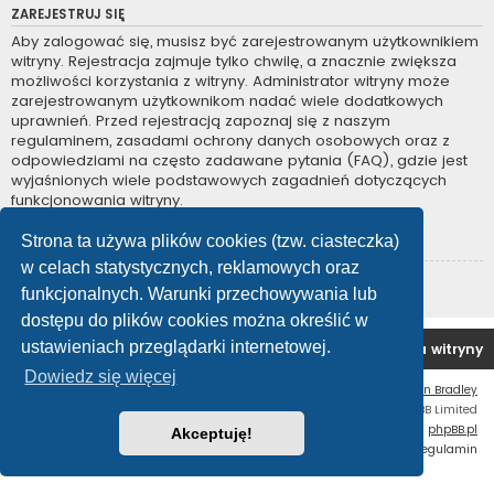
ZAREJESTRUJ SIĘ
Aby zalogować się, musisz być zarejestrowanym użytkownikiem
witryny. Rejestracja zajmuje tylko chwilę, a znacznie zwiększa
możliwości korzystania z witryny. Administrator witryny może
zarejestrowanym użytkownikom nadać wiele dodatkowych
uprawnień. Przed rejestracją zapoznaj się z naszym
regulaminem, zasadami ochrony danych osobowych oraz z
odpowiedziami na często zadawane pytania (FAQ), gdzie jest
wyjaśnionych wiele podstawowych zagadnień dotyczących
funkcjonowania witryny.
Regulamin
|
Zasady ochrony danych osobowych
Strona ta używa plików cookies (tzw. ciasteczka)
w celach statystycznych, reklamowych oraz
Zarejestruj się
funkcjonalnych. Warunki przechowywania lub
dostępu do plików cookies można określić w
ustawieniach przeglądarki internetowej.
Forum OC PL
Strona główna
Usuń ciasteczka witryny
Dowiedz się więcej
Flat Style by
Ian Bradley
Technologię dostarcza
phpBB
® Forum Software © phpBB Limited
Polski pakiet językowy dostarcza
phpBB.pl
Akceptuję!
Zasady ochrony danych osobowych
|
Regulamin