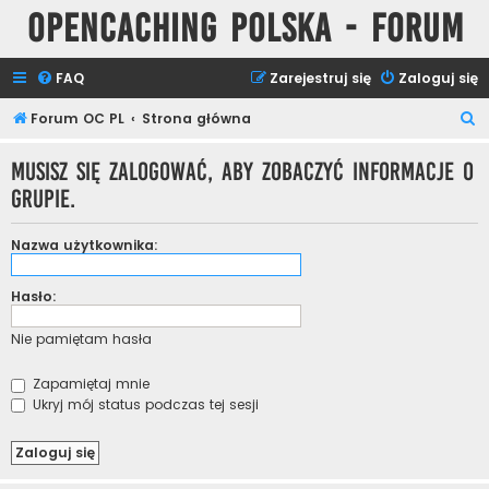
Opencaching Polska - Forum
FAQ
Zarejestruj się
Zaloguj się
S
Forum OC PL
Strona główna
z
Musisz się zalogować, aby zobaczyć informacje o
u
grupie.
k
a
Nazwa użytkownika:
j
Hasło:
Nie pamiętam hasła
Zapamiętaj mnie
Ukryj mój status podczas tej sesji