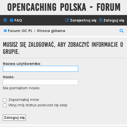
Opencaching Polska - Forum
FAQ
Zarejestruj się
Zaloguj się
S
Forum OC PL
Strona główna
z
Musisz się zalogować, aby zobaczyć informacje o
u
grupie.
k
a
Nazwa użytkownika:
j
Hasło:
Nie pamiętam hasła
Zapamiętaj mnie
Ukryj mój status podczas tej sesji