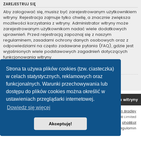
ZAREJESTRUJ SIĘ
Aby zalogować się, musisz być zarejestrowanym użytkownikiem
witryny. Rejestracja zajmuje tylko chwilę, a znacznie zwiększa
możliwości korzystania z witryny. Administrator witryny może
zarejestrowanym użytkownikom nadać wiele dodatkowych
uprawnień. Przed rejestracją zapoznaj się z naszym
regulaminem, zasadami ochrony danych osobowych oraz z
odpowiedziami na często zadawane pytania (FAQ), gdzie jest
wyjaśnionych wiele podstawowych zagadnień dotyczących
funkcjonowania witryny.
Regulamin
|
Zasady ochrony danych osobowych
Strona ta używa plików cookies (tzw. ciasteczka)
w celach statystycznych, reklamowych oraz
Zarejestruj się
funkcjonalnych. Warunki przechowywania lub
dostępu do plików cookies można określić w
ustawieniach przeglądarki internetowej.
Forum OC PL
Strona główna
Usuń ciasteczka witryny
Dowiedz się więcej
Flat Style by
Ian Bradley
Technologię dostarcza
phpBB
® Forum Software © phpBB Limited
Polski pakiet językowy dostarcza
phpBB.pl
Akceptuję!
Zasady ochrony danych osobowych
|
Regulamin