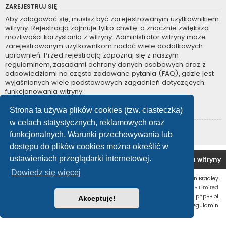
ZAREJESTRUJ SIĘ
Aby zalogować się, musisz być zarejestrowanym użytkownikiem
witryny. Rejestracja zajmuje tylko chwilę, a znacznie zwiększa
możliwości korzystania z witryny. Administrator witryny może
zarejestrowanym użytkownikom nadać wiele dodatkowych
uprawnień. Przed rejestracją zapoznaj się z naszym
regulaminem, zasadami ochrony danych osobowych oraz z
odpowiedziami na często zadawane pytania (FAQ), gdzie jest
wyjaśnionych wiele podstawowych zagadnień dotyczących
funkcjonowania witryny.
Regulamin
|
Zasady ochrony danych osobowych
Strona ta używa plików cookies (tzw. ciasteczka)
w celach statystycznych, reklamowych oraz
Zarejestruj się
funkcjonalnych. Warunki przechowywania lub
dostępu do plików cookies można określić w
ustawieniach przeglądarki internetowej.
Forum OC PL
Strona główna
Usuń ciasteczka witryny
Dowiedz się więcej
Flat Style by
Ian Bradley
Technologię dostarcza
phpBB
® Forum Software © phpBB Limited
Polski pakiet językowy dostarcza
phpBB.pl
Akceptuję!
Zasady ochrony danych osobowych
|
Regulamin