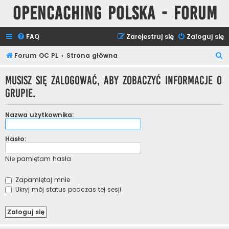
Opencaching Polska - Forum
FAQ
Zarejestruj się
Zaloguj się
S
Forum OC PL
Strona główna
z
Musisz się zalogować, aby zobaczyć informacje o
u
grupie.
k
a
Nazwa użytkownika:
j
Hasło:
Nie pamiętam hasła
Zapamiętaj mnie
Ukryj mój status podczas tej sesji