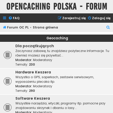
Opencaching Polska - Forum
FAQ
Zarejestruj się
Zaloguj się
S
Forum OC PL
Strona główna
z
Geocaching
u
Dla początkujących
k
Zaczynasz zabawę, tu znajdziesz pożyteczne informacje. Tu
a
również możesz się przywitać...
Moderator:
Moderatorzy
j
Tematy:
230
Hardware Keszera
Wszystko o GPS, saperkach, zestawie serwisowym,
wyposażeniu plecaka itp.
Moderator:
Moderatorzy
Tematy:
290
Software Keszera
Wszystkie narzędzia, wtyczki, programy itp. pomocne przy
znajdowaniu skrzynek i dbaniu o lasy...
Moderator:
Moderatorzy