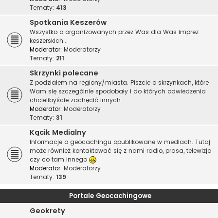
Tematy:
413
Spotkania Keszerów
Wszystko o organizowanych przez Was dla Was imprez
keszerskich...
Moderator:
Moderatorzy
Tematy:
211
Skrzynki polecane
Z podziałem na regiony/miasta. Piszcie o skrzynkach, które
Wam się szczególnie spodobały i do których odwiedzenia
chcielibyście zachęcić innych
Moderator:
Moderatorzy
Tematy:
31
Kącik Medialny
Informacje o geocachingu opublikowane w mediach. Tutaj
może również kontaktować się z nami radio, prasa, telewizja
czy co tam innego
Moderator:
Moderatorzy
Tematy:
139
Portale Geocachingowe
Geokrety