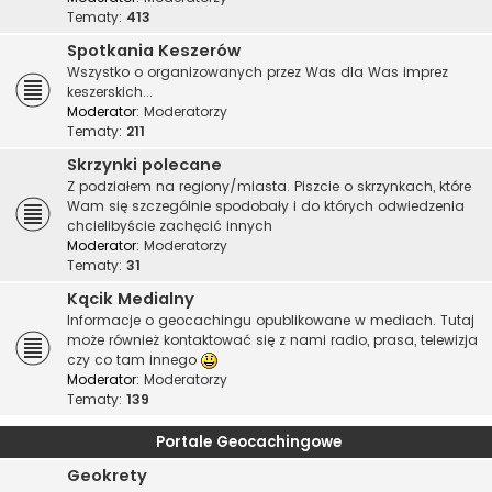
Tematy:
413
Spotkania Keszerów
Wszystko o organizowanych przez Was dla Was imprez
keszerskich...
Moderator:
Moderatorzy
Tematy:
211
Skrzynki polecane
Z podziałem na regiony/miasta. Piszcie o skrzynkach, które
Wam się szczególnie spodobały i do których odwiedzenia
chcielibyście zachęcić innych
Moderator:
Moderatorzy
Tematy:
31
Kącik Medialny
Informacje o geocachingu opublikowane w mediach. Tutaj
może również kontaktować się z nami radio, prasa, telewizja
czy co tam innego
Moderator:
Moderatorzy
Tematy:
139
Portale Geocachingowe
Geokrety