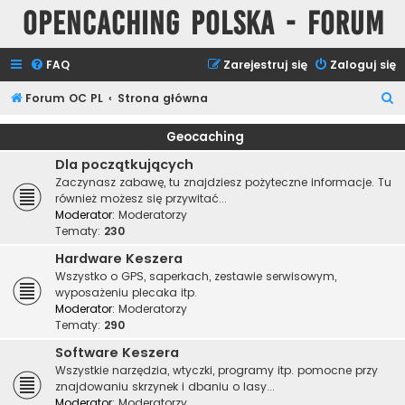
Opencaching Polska - Forum
FAQ
Zarejestruj się
Zaloguj się
S
Forum OC PL
Strona główna
z
Geocaching
u
Dla początkujących
k
Zaczynasz zabawę, tu znajdziesz pożyteczne informacje. Tu
a
również możesz się przywitać...
Moderator:
Moderatorzy
j
Tematy:
230
Hardware Keszera
Wszystko o GPS, saperkach, zestawie serwisowym,
wyposażeniu plecaka itp.
Moderator:
Moderatorzy
Tematy:
290
Software Keszera
Wszystkie narzędzia, wtyczki, programy itp. pomocne przy
znajdowaniu skrzynek i dbaniu o lasy...
Moderator:
Moderatorzy