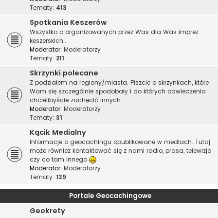
Tematy:
413
Spotkania Keszerów
Wszystko o organizowanych przez Was dla Was imprez
keszerskich...
Moderator:
Moderatorzy
Tematy:
211
Skrzynki polecane
Z podziałem na regiony/miasta. Piszcie o skrzynkach, które
Wam się szczególnie spodobały i do których odwiedzenia
chcielibyście zachęcić innych
Moderator:
Moderatorzy
Tematy:
31
Kącik Medialny
Informacje o geocachingu opublikowane w mediach. Tutaj
może również kontaktować się z nami radio, prasa, telewizja
czy co tam innego
Moderator:
Moderatorzy
Tematy:
139
Portale Geocachingowe
Geokrety