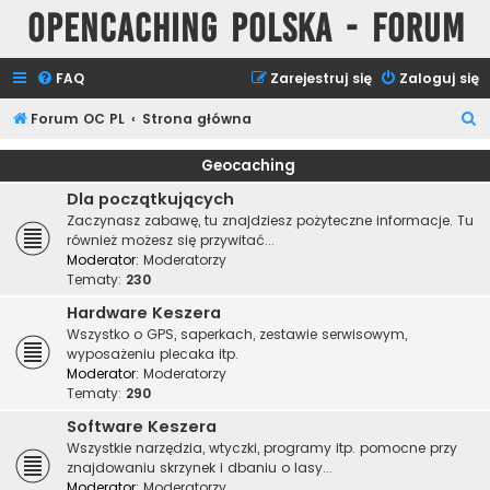
Opencaching Polska - Forum
FAQ
Zarejestruj się
Zaloguj się
S
Forum OC PL
Strona główna
z
Geocaching
u
Dla początkujących
k
Zaczynasz zabawę, tu znajdziesz pożyteczne informacje. Tu
a
również możesz się przywitać...
Moderator:
Moderatorzy
j
Tematy:
230
Hardware Keszera
Wszystko o GPS, saperkach, zestawie serwisowym,
wyposażeniu plecaka itp.
Moderator:
Moderatorzy
Tematy:
290
Software Keszera
Wszystkie narzędzia, wtyczki, programy itp. pomocne przy
znajdowaniu skrzynek i dbaniu o lasy...
Moderator:
Moderatorzy