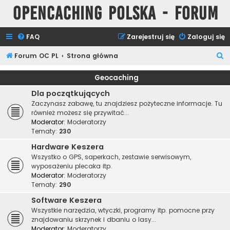
Opencaching Polska - Forum
FAQ
Zarejestruj się
Zaloguj się
S
Forum OC PL
Strona główna
z
Geocaching
u
Dla początkujących
k
Zaczynasz zabawę, tu znajdziesz pożyteczne informacje. Tu
a
również możesz się przywitać...
Moderator:
Moderatorzy
j
Tematy:
230
Hardware Keszera
Wszystko o GPS, saperkach, zestawie serwisowym,
wyposażeniu plecaka itp.
Moderator:
Moderatorzy
Tematy:
290
Software Keszera
Wszystkie narzędzia, wtyczki, programy itp. pomocne przy
znajdowaniu skrzynek i dbaniu o lasy...
Moderator:
Moderatorzy