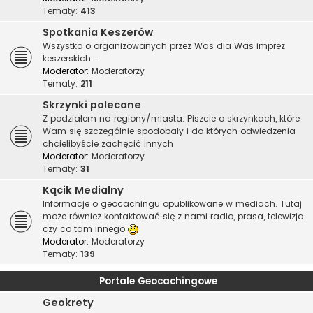
Tematy:
413
Spotkania Keszerów
Wszystko o organizowanych przez Was dla Was imprez
keszerskich...
Moderator:
Moderatorzy
Tematy:
211
Skrzynki polecane
Z podziałem na regiony/miasta. Piszcie o skrzynkach, które
Wam się szczególnie spodobały i do których odwiedzenia
chcielibyście zachęcić innych
Moderator:
Moderatorzy
Tematy:
31
Kącik Medialny
Informacje o geocachingu opublikowane w mediach. Tutaj
może również kontaktować się z nami radio, prasa, telewizja
czy co tam innego
Moderator:
Moderatorzy
Tematy:
139
Portale Geocachingowe
Geokrety