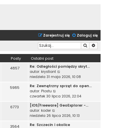
Zarejestruj się
Zaloguj się
Szukaj
Wyszukiwanie zaa
Posty
Ostatni post
Re: Odległości pomiędzy skryt…
4857
W
autor:
krystiant
y
niedziela 31 maja 2026, 10:08
ś
Re: Zewnętrzny sprzęt do open…
w
5985
W
autor:
Piostu
i
y
czwartek 30 lipca 2026, 22:04
e
ś
t
[iOS/Freeware] GeoExplorer -…
w
6773
l
W
autor:
koder
i
n
y
niedziela 26 lipca 2026, 10:13
e
a
ś
t
j
Re: Szczecin i okolice
w
3564
l
n