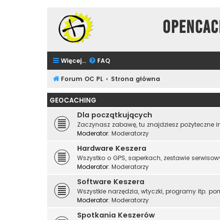
Opencac
Więcej…
FAQ
Forum OC PL
Strona główna
GEOCACHING
Dla początkujących
Zaczynasz zabawę, tu znajdziesz pożyteczne in
Moderator:
Moderatorzy
Hardware Keszera
Wszystko o GPS, saperkach, zestawie serwisow
Moderator:
Moderatorzy
Software Keszera
Wszystkie narzędzia, wtyczki, programy itp. po
Moderator:
Moderatorzy
Spotkania Keszerów