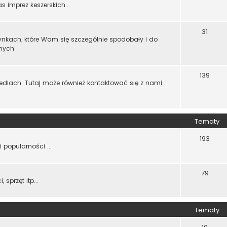
imprez keszerskich...
31
zynkach, które Wam się szczególnie spodobały i do
nnych
139
diach. Tutaj może również kontaktować się z nami
Tematy
193
 popularności ...
79
sprzęt itp...
Tematy