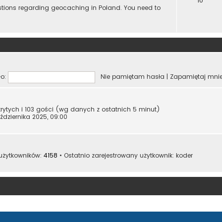
10
estions regarding geocaching in Poland. You need to
o:
Nie pamiętam hasła
|
Zapamiętaj mni
krytych i 103 gości (wg danych z ostatnich 5 minut)
ździernika 2025, 09:00
 użytkowników:
4158
• Ostatnio zarejestrowany użytkownik:
koder