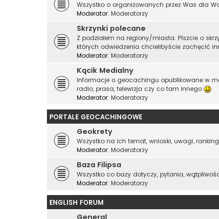
Wszystko o organizowanych przez Was dla Was 
Moderator:
Moderatorzy
Skrzynki polecane
Z podziałem na regiony/miasta. Piszcie o skr
których odwiedzenia chcielibyście zachęcić i
Moderator:
Moderatorzy
Kącik Medialny
Informacje o geocachingu opublikowane w me
radio, prasa, telewizja czy co tam innego
Moderator:
Moderatorzy
PORTALE GEOCACHINGOWE
Geokrety
Wszystko na ich temat, wnioski, uwagi, rankingi
Moderator:
Moderatorzy
Baza Filipsa
Wszystko co bazy dotyczy, pytania, wątpliwości, 
Moderator:
Moderatorzy
ENGLISH FORUM
General