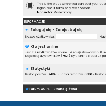
This is the place where you can post your qu
logon first. It takes only few seconds.
Moderator:
Moderatorzy
INFORMACJE
Zaloguj się
•
Zarejestruj się
Nazwa użytkownika:
Hasł
Kto jest online
Jest
107
użytkowników online :: 4 zarejestrowanych, 0 u
Najwięcej użytkowników (
7021
) było online środa 22 pa
Statystyki
Liczba postów:
124197
• Liczba tematów:
6686
• Liczba
Forum OC PL
Strona główna