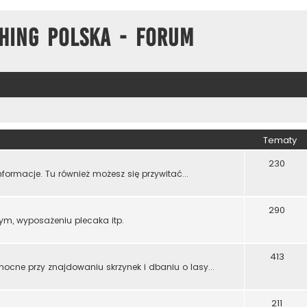
hing Polska - Forum
Tematy
230
formacje. Tu również możesz się przywitać...
290
ym, wyposażeniu plecaka itp.
413
mocne przy znajdowaniu skrzynek i dbaniu o lasy...
211