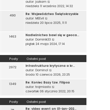
W
autor:
jozkam
i
n
o
y
niedziela 11 września 2022, 14:32
e
a
w
ś
t
j
s
Re: Województwo Świętokrzyskie
w
490
l
n
z
W
autor:
MEEvil
i
n
o
y
y
niedziela 20 lipca 2025, 11:11
e
a
w
p
ś
t
j
s
o
w
l
n
z
Nadleśnictwo bawi się w geoca…
s
i
1463
n
o
y
W
autor:
Dominik33
t
e
a
w
p
y
piątek 24 maja 2024, 17:14
t
j
s
o
ś
l
n
z
s
w
n
o
y
t
i
a
Posty
Ostatni post
w
p
e
j
s
o
infrastruktura krytyczna a kr…
t
n
2972
z
s
W
autor:
Domino1
l
o
y
t
y
środa 10 czerwca 2026, 23:25
n
w
p
ś
a
s
o
Re: Koniec Bazy tzw. Filipsa
w
j
1349
z
s
W
autor:
trojmiasto
i
n
y
t
y
czwartek 06 stycznia 2022, 20:15
e
o
p
ś
t
w
o
w
l
s
Posty
Ostatni post
s
i
n
z
t
Re: video event on 01-jan-202…
e
a
y