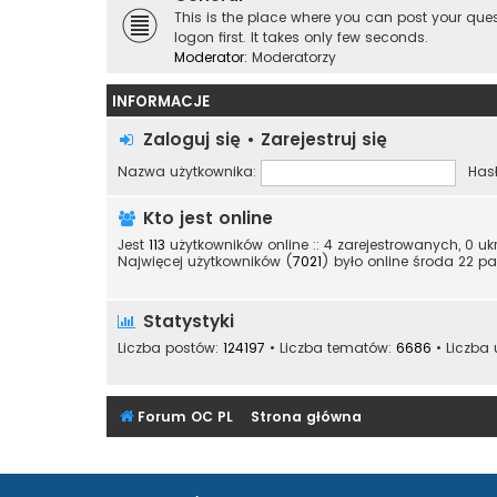
This is the place where you can post your qu
logon first. It takes only few seconds.
Moderator:
Moderatorzy
INFORMACJE
Zaloguj się
•
Zarejestruj się
Nazwa użytkownika:
Hasł
Kto jest online
Jest
113
użytkowników online :: 4 zarejestrowanych, 0 u
Najwięcej użytkowników (
7021
) było online środa 22 pa
Statystyki
Liczba postów:
124197
• Liczba tematów:
6686
• Liczba
Forum OC PL
Strona główna