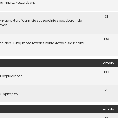
imprez keszerskich...
31
zynkach, które Wam się szczególnie spodobały i do
nnych
139
diach. Tutaj może również kontaktować się z nami
Tematy
193
 popularności ...
79
sprzęt itp...
Tematy