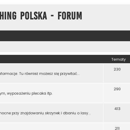
hing Polska - Forum
Tematy
230
formacje. Tu również możesz się przywitać...
290
ym, wyposażeniu plecaka itp.
413
mocne przy znajdowaniu skrzynek i dbaniu o lasy...
211