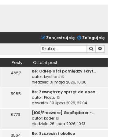
Zarejestruj się
Zaloguj się
Szukaj
Wyszukiwanie zaa
Posty
Ostatni post
Re: Odległości pomiędzy skryt…
4857
W
autor:
krystiant
y
niedziela 31 maja 2026, 10:08
ś
Re: Zewnętrzny sprzęt do open…
w
5985
W
autor:
Piostu
i
y
czwartek 30 lipca 2026, 22:04
e
ś
t
[iOS/Freeware] GeoExplorer -…
w
6773
l
W
autor:
koder
i
n
y
niedziela 26 lipca 2026, 10:13
e
a
ś
t
j
Re: Szczecin i okolice
w
3564
l
n