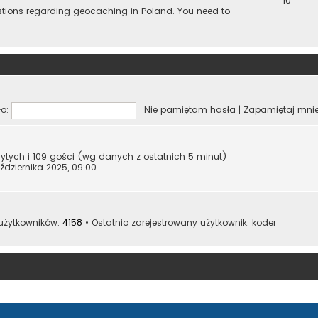
10
estions regarding geocaching in Poland. You need to
o:
Nie pamiętam hasła
|
Zapamiętaj mni
krytych i 109 gości (wg danych z ostatnich 5 minut)
ździernika 2025, 09:00
 użytkowników:
4158
• Ostatnio zarejestrowany użytkownik:
koder