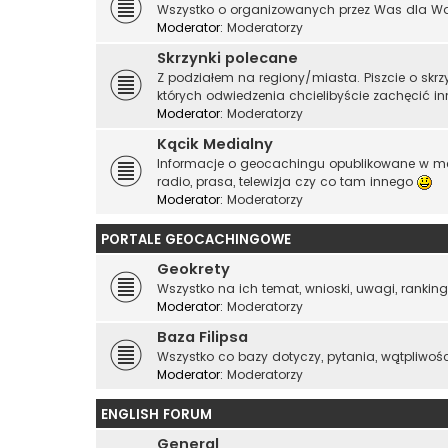
Wszystko o organizowanych przez Was dla Was 
Moderator:
Moderatorzy
Skrzynki polecane
Z podziałem na regiony/miasta. Piszcie o skr
których odwiedzenia chcielibyście zachęcić i
Moderator:
Moderatorzy
Kącik Medialny
Informacje o geocachingu opublikowane w me
radio, prasa, telewizja czy co tam innego
Moderator:
Moderatorzy
PORTALE GEOCACHINGOWE
Geokrety
Wszystko na ich temat, wnioski, uwagi, rankingi
Moderator:
Moderatorzy
Baza Filipsa
Wszystko co bazy dotyczy, pytania, wątpliwości, 
Moderator:
Moderatorzy
ENGLISH FORUM
General