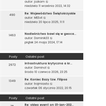
W
autor:
jozkam
i
n
o
y
niedziela 11 września 2022, 14:32
e
a
w
ś
t
j
s
Re: Województwo Świętokrzyskie
w
490
l
n
z
W
autor:
MEEvil
i
n
o
y
y
niedziela 20 lipca 2025, 11:11
e
a
w
p
ś
t
j
s
o
w
l
n
z
Nadleśnictwo bawi się w geoca…
s
i
1463
n
o
y
W
autor:
Dominik33
t
e
a
w
p
y
piątek 24 maja 2024, 17:14
t
j
s
o
ś
l
n
z
s
w
n
o
y
t
i
a
Posty
Ostatni post
w
p
e
j
s
o
infrastruktura krytyczna a kr…
t
n
2972
z
s
W
autor:
Domino1
l
o
y
t
y
środa 10 czerwca 2026, 23:25
n
w
p
ś
a
s
o
Re: Koniec Bazy tzw. Filipsa
w
j
1349
z
s
W
autor:
trojmiasto
i
n
y
t
y
czwartek 06 stycznia 2022, 20:15
e
o
p
ś
t
w
o
w
l
s
Posty
Ostatni post
s
i
n
z
t
Re: video event on 01-jan-202…
e
a
y