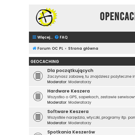
Opencac
Więcej…
FAQ
Forum OC PL
Strona główna
GEOCACHING
Dla początkujących
Zaczynasz zabawę, tu znajdziesz pożyteczne in
Moderator:
Moderatorzy
Hardware Keszera
Wszystko o GPS, saperkach, zestawie serwisow
Moderator:
Moderatorzy
Software Keszera
Wszystkie narzędzia, wtyczki, programy itp. po
Moderator:
Moderatorzy
Spotkania Keszerów