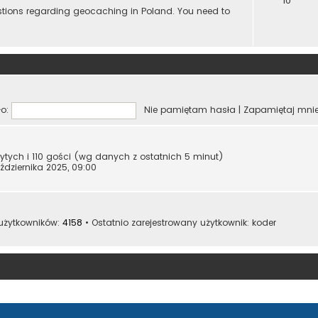
10
estions regarding geocaching in Poland. You need to
o:
Nie pamiętam hasła
|
Zapamiętaj mni
rytych i 110 gości (wg danych z ostatnich 5 minut)
ździernika 2025, 09:00
 użytkowników:
4158
• Ostatnio zarejestrowany użytkownik:
koder