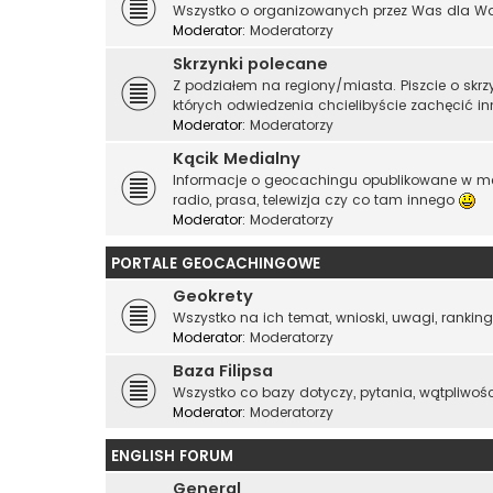
Wszystko o organizowanych przez Was dla Was 
Moderator:
Moderatorzy
Skrzynki polecane
Z podziałem na regiony/miasta. Piszcie o skr
których odwiedzenia chcielibyście zachęcić i
Moderator:
Moderatorzy
Kącik Medialny
Informacje o geocachingu opublikowane w me
radio, prasa, telewizja czy co tam innego
Moderator:
Moderatorzy
PORTALE GEOCACHINGOWE
Geokrety
Wszystko na ich temat, wnioski, uwagi, rankingi
Moderator:
Moderatorzy
Baza Filipsa
Wszystko co bazy dotyczy, pytania, wątpliwości, 
Moderator:
Moderatorzy
ENGLISH FORUM
General