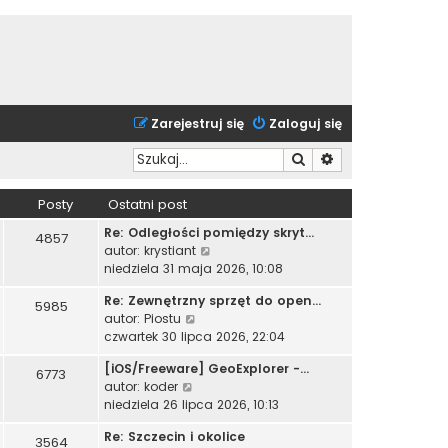
Zarejestruj się
Zaloguj się
Szukaj
Wyszukiwanie zaa
Posty
Ostatni post
Re: Odległości pomiędzy skryt…
4857
W
autor:
krystiant
y
niedziela 31 maja 2026, 10:08
ś
Re: Zewnętrzny sprzęt do open…
w
5985
W
autor:
Piostu
i
y
czwartek 30 lipca 2026, 22:04
e
ś
t
[iOS/Freeware] GeoExplorer -…
w
6773
l
W
autor:
koder
i
n
y
niedziela 26 lipca 2026, 10:13
e
a
ś
t
j
Re: Szczecin i okolice
w
3564
l
n