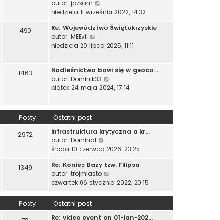
W
autor:
jozkam
i
n
o
y
niedziela 11 września 2022, 14:32
e
a
w
ś
t
j
s
Re: Województwo Świętokrzyskie
w
490
l
n
z
W
autor:
MEEvil
i
n
o
y
y
niedziela 20 lipca 2025, 11:11
e
a
w
p
ś
t
j
s
o
w
l
n
z
Nadleśnictwo bawi się w geoca…
s
i
1463
n
o
y
W
autor:
Dominik33
t
e
a
w
p
y
piątek 24 maja 2024, 17:14
t
j
s
o
ś
l
n
z
s
w
n
o
y
t
i
a
Posty
Ostatni post
w
p
e
j
s
o
infrastruktura krytyczna a kr…
t
n
2972
z
s
W
autor:
Domino1
l
o
y
t
y
środa 10 czerwca 2026, 23:25
n
w
p
ś
a
s
o
Re: Koniec Bazy tzw. Filipsa
w
j
1349
z
s
W
autor:
trojmiasto
i
n
y
t
y
czwartek 06 stycznia 2022, 20:15
e
o
p
ś
t
w
o
w
l
s
Posty
Ostatni post
s
i
n
z
t
Re: video event on 01-jan-202…
e
a
y