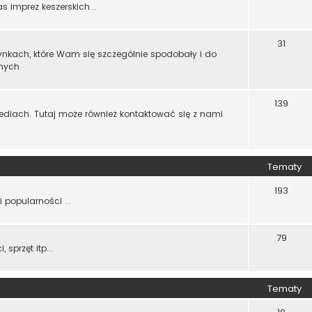
imprez keszerskich...
31
zynkach, które Wam się szczególnie spodobały i do
nnych
139
diach. Tutaj może również kontaktować się z nami
Tematy
193
 popularności ...
79
sprzęt itp...
Tematy