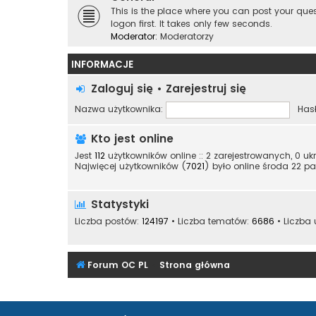
This is the place where you can post your qu
logon first. It takes only few seconds.
Moderator:
Moderatorzy
INFORMACJE
Zaloguj się
•
Zarejestruj się
Nazwa użytkownika:
Hasł
Kto jest online
Jest
112
użytkowników online :: 2 zarejestrowanych, 0 uk
Najwięcej użytkowników (
7021
) było online środa 22 pa
Statystyki
Liczba postów:
124197
• Liczba tematów:
6686
• Liczba
Forum OC PL
Strona główna