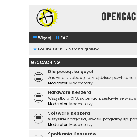
Opencac
Więcej…
FAQ
Forum OC PL
Strona główna
GEOCACHING
Dla początkujących
Zaczynasz zabawę, tu znajdziesz pożyteczne in
Moderator:
Moderatorzy
Hardware Keszera
Wszystko o GPS, saperkach, zestawie serwisow
Moderator:
Moderatorzy
Software Keszera
Wszystkie narzędzia, wtyczki, programy itp. po
Moderator:
Moderatorzy
Spotkania Keszerów