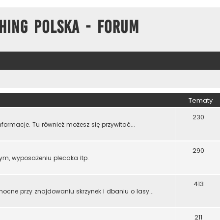
hing Polska - Forum
Tematy
230
formacje. Tu również możesz się przywitać...
290
ym, wyposażeniu plecaka itp.
413
mocne przy znajdowaniu skrzynek i dbaniu o lasy...
211