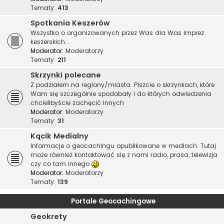
Tematy:
413
Spotkania Keszerów
Wszystko o organizowanych przez Was dla Was imprez
keszerskich...
Moderator:
Moderatorzy
Tematy:
211
Skrzynki polecane
Z podziałem na regiony/miasta. Piszcie o skrzynkach, które
Wam się szczególnie spodobały i do których odwiedzenia
chcielibyście zachęcić innych
Moderator:
Moderatorzy
Tematy:
31
Kącik Medialny
Informacje o geocachingu opublikowane w mediach. Tutaj
może również kontaktować się z nami radio, prasa, telewizja
czy co tam innego
Moderator:
Moderatorzy
Tematy:
139
Portale Geocachingowe
Geokrety