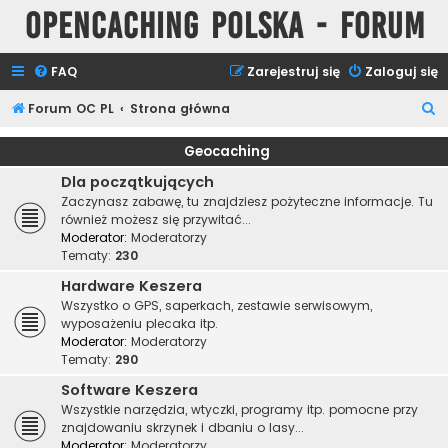
Opencaching Polska - Forum
FAQ
Zarejestruj się
Zaloguj się
S
Forum OC PL
Strona główna
z
Geocaching
u
Dla początkujących
k
Zaczynasz zabawę, tu znajdziesz pożyteczne informacje. Tu
a
również możesz się przywitać...
Moderator:
Moderatorzy
j
Tematy:
230
Hardware Keszera
Wszystko o GPS, saperkach, zestawie serwisowym,
wyposażeniu plecaka itp.
Moderator:
Moderatorzy
Tematy:
290
Software Keszera
Wszystkie narzędzia, wtyczki, programy itp. pomocne przy
znajdowaniu skrzynek i dbaniu o lasy...
Moderator:
Moderatorzy