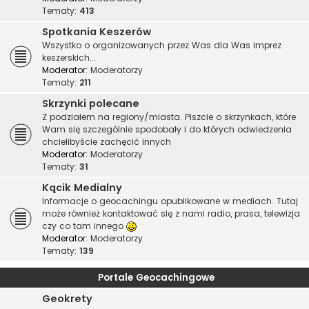
Tematy:
413
Spotkania Keszerów
Wszystko o organizowanych przez Was dla Was imprez
keszerskich...
Moderator:
Moderatorzy
Tematy:
211
Skrzynki polecane
Z podziałem na regiony/miasta. Piszcie o skrzynkach, które
Wam się szczególnie spodobały i do których odwiedzenia
chcielibyście zachęcić innych
Moderator:
Moderatorzy
Tematy:
31
Kącik Medialny
Informacje o geocachingu opublikowane w mediach. Tutaj
może również kontaktować się z nami radio, prasa, telewizja
czy co tam innego
Moderator:
Moderatorzy
Tematy:
139
Portale Geocachingowe
Geokrety