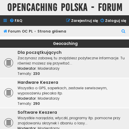
Opencaching Polska - Forum
FAQ
Zarejestruj się
Zaloguj się
S
Forum OC PL
Strona główna
z
Geocaching
u
Dla początkujących
k
Zaczynasz zabawę, tu znajdziesz pożyteczne informacje. Tu
a
również możesz się przywitać...
Moderator:
Moderatorzy
j
Tematy:
230
Hardware Keszera
Wszystko o GPS, saperkach, zestawie serwisowym,
wyposażeniu plecaka itp.
Moderator:
Moderatorzy
Tematy:
290
Software Keszera
Wszystkie narzędzia, wtyczki, programy itp. pomocne przy
znajdowaniu skrzynek i dbaniu o lasy...
Moderator:
Moderatorzy