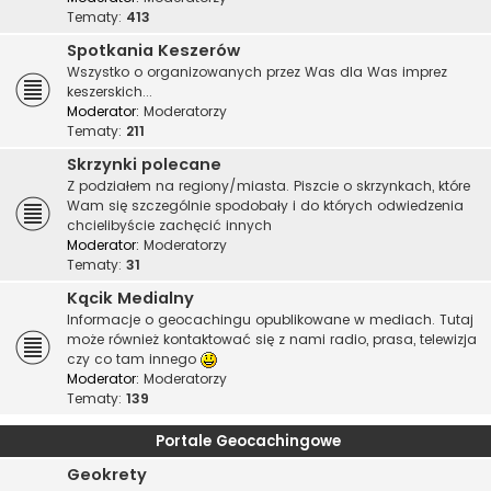
Tematy:
413
Spotkania Keszerów
Wszystko o organizowanych przez Was dla Was imprez
keszerskich...
Moderator:
Moderatorzy
Tematy:
211
Skrzynki polecane
Z podziałem na regiony/miasta. Piszcie o skrzynkach, które
Wam się szczególnie spodobały i do których odwiedzenia
chcielibyście zachęcić innych
Moderator:
Moderatorzy
Tematy:
31
Kącik Medialny
Informacje o geocachingu opublikowane w mediach. Tutaj
może również kontaktować się z nami radio, prasa, telewizja
czy co tam innego
Moderator:
Moderatorzy
Tematy:
139
Portale Geocachingowe
Geokrety