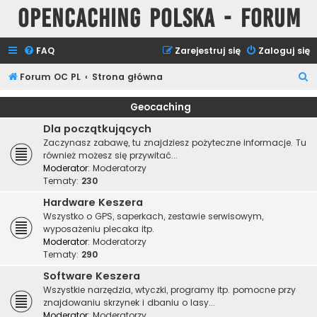
Opencaching Polska - Forum
FAQ
Zarejestruj się
Zaloguj się
S
Forum OC PL
Strona główna
z
Geocaching
u
Dla początkujących
k
Zaczynasz zabawę, tu znajdziesz pożyteczne informacje. Tu
a
również możesz się przywitać...
Moderator:
Moderatorzy
j
Tematy:
230
Hardware Keszera
Wszystko o GPS, saperkach, zestawie serwisowym,
wyposażeniu plecaka itp.
Moderator:
Moderatorzy
Tematy:
290
Software Keszera
Wszystkie narzędzia, wtyczki, programy itp. pomocne przy
znajdowaniu skrzynek i dbaniu o lasy...
Moderator:
Moderatorzy