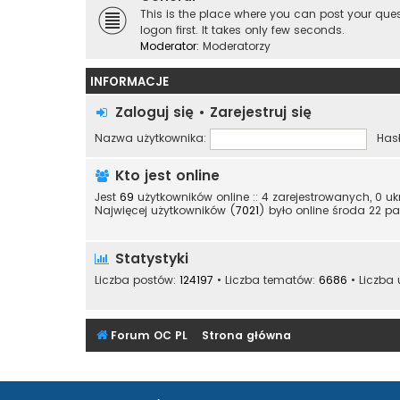
This is the place where you can post your qu
logon first. It takes only few seconds.
Moderator:
Moderatorzy
INFORMACJE
Zaloguj się
•
Zarejestruj się
Nazwa użytkownika:
Hasł
Kto jest online
Jest
69
użytkowników online :: 4 zarejestrowanych, 0 u
Najwięcej użytkowników (
7021
) było online środa 22 pa
Statystyki
Liczba postów:
124197
• Liczba tematów:
6686
• Liczba
Forum OC PL
Strona główna