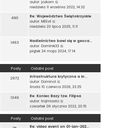
W
autor:
jozkam
i
n
o
y
niedziela 11 września 2022, 14:32
e
a
w
ś
t
j
s
Re: Województwo Świętokrzyskie
w
490
l
n
z
W
autor:
MEEvil
i
n
o
y
y
niedziela 20 lipca 2025, 11:11
e
a
w
p
ś
t
j
s
o
w
l
n
z
Nadleśnictwo bawi się w geoca…
s
i
1463
n
o
y
W
autor:
Dominik33
t
e
a
w
p
y
piątek 24 maja 2024, 17:14
t
j
s
o
ś
l
n
z
s
w
n
o
y
t
i
a
Posty
Ostatni post
w
p
e
j
s
o
infrastruktura krytyczna a kr…
t
n
2972
z
s
W
autor:
Domino1
l
o
y
t
y
środa 10 czerwca 2026, 23:25
n
w
p
ś
a
s
o
Re: Koniec Bazy tzw. Filipsa
w
j
1349
z
s
W
autor:
trojmiasto
i
n
y
t
y
czwartek 06 stycznia 2022, 20:15
e
o
p
ś
t
w
o
w
l
s
Posty
Ostatni post
s
i
n
z
t
Re: video event on 01-jan-202…
e
a
y