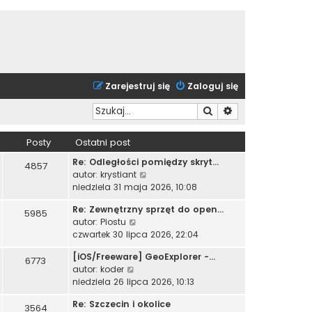
Zarejestruj się
Zaloguj się
Szukaj
Wyszukiwanie zaa
Posty
Ostatni post
Re: Odległości pomiędzy skryt…
4857
W
autor:
krystiant
y
niedziela 31 maja 2026, 10:08
ś
Re: Zewnętrzny sprzęt do open…
w
5985
W
autor:
Piostu
i
y
czwartek 30 lipca 2026, 22:04
e
ś
t
[iOS/Freeware] GeoExplorer -…
w
6773
l
W
autor:
koder
i
n
y
niedziela 26 lipca 2026, 10:13
e
a
ś
t
j
Re: Szczecin i okolice
w
3564
l
n