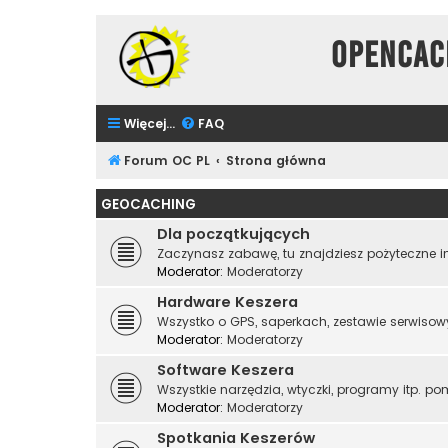
Opencac
Więcej…
FAQ
Forum OC PL
Strona główna
GEOCACHING
Dla początkujących
Zaczynasz zabawę, tu znajdziesz pożyteczne in
Moderator:
Moderatorzy
Hardware Keszera
Wszystko o GPS, saperkach, zestawie serwisow
Moderator:
Moderatorzy
Software Keszera
Wszystkie narzędzia, wtyczki, programy itp. po
Moderator:
Moderatorzy
Spotkania Keszerów