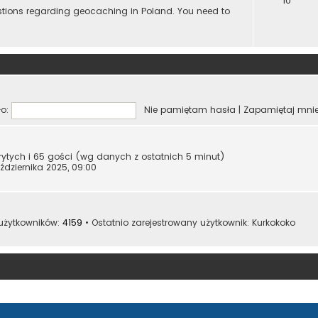
10
estions regarding geocaching in Poland. You need to
o:
Nie pamiętam hasła
|
Zapamiętaj mni
krytych i 65 gości (wg danych z ostatnich 5 minut)
ździernika 2025, 09:00
 użytkowników:
4159
• Ostatnio zarejestrowany użytkownik:
Kurkokoko