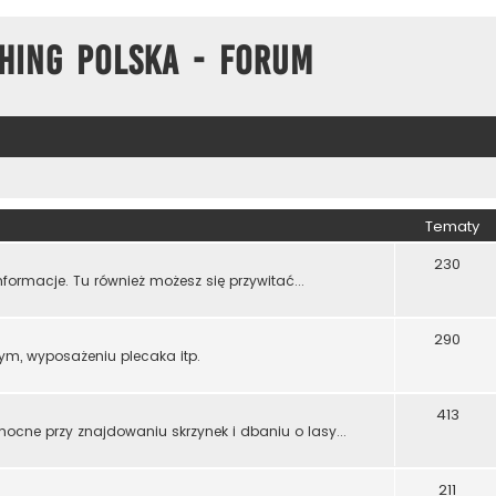
hing Polska - Forum
Tematy
230
formacje. Tu również możesz się przywitać...
290
ym, wyposażeniu plecaka itp.
413
mocne przy znajdowaniu skrzynek i dbaniu o lasy...
211