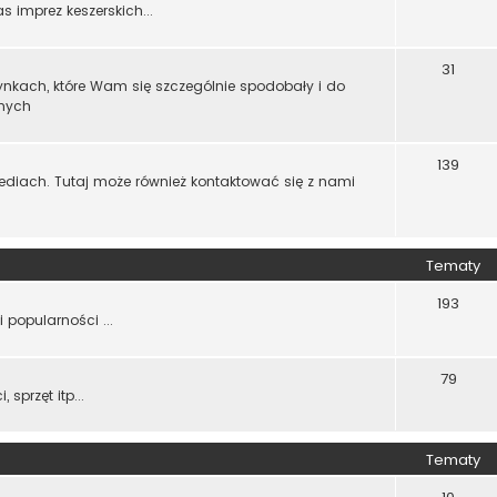
imprez keszerskich...
31
zynkach, które Wam się szczególnie spodobały i do
nnych
139
diach. Tutaj może również kontaktować się z nami
Tematy
193
 popularności ...
79
sprzęt itp...
Tematy