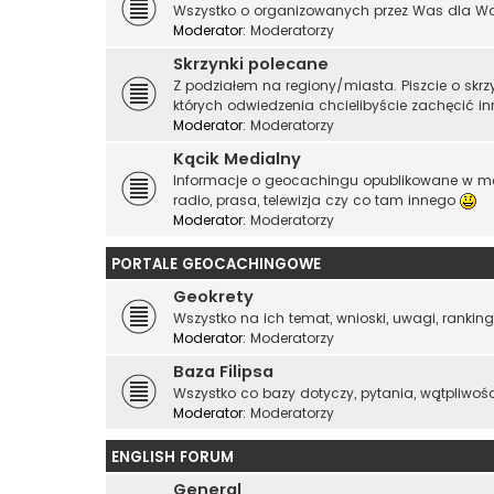
Wszystko o organizowanych przez Was dla Was 
Moderator:
Moderatorzy
Skrzynki polecane
Z podziałem na regiony/miasta. Piszcie o skr
których odwiedzenia chcielibyście zachęcić i
Moderator:
Moderatorzy
Kącik Medialny
Informacje o geocachingu opublikowane w me
radio, prasa, telewizja czy co tam innego
Moderator:
Moderatorzy
PORTALE GEOCACHINGOWE
Geokrety
Wszystko na ich temat, wnioski, uwagi, rankingi
Moderator:
Moderatorzy
Baza Filipsa
Wszystko co bazy dotyczy, pytania, wątpliwości, 
Moderator:
Moderatorzy
ENGLISH FORUM
General