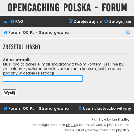
Opencaching Polska - Forum
FAQ
Zarejestruj się
Zaloguj się
S
Forum OC PL
Strona główna
z
Zresetuj hasło
u
k
Adres e-mail:
a
Musi być to adres e-mail skojarzony z twoim kontem. Jeśli nie był
zmieniany z poziomu panelu zarządzania kontem, jest to adres
j
podany w czasie rejestracji.
Forum OC PL
Strona główna
Usuń ciasteczka witryny
Flat Style by
Ian Bradley
Technologię dostarcza
phpBB
® Forum Software © phpBB Limited
Polski pakiet językowy dostarcza
phpBB.pl