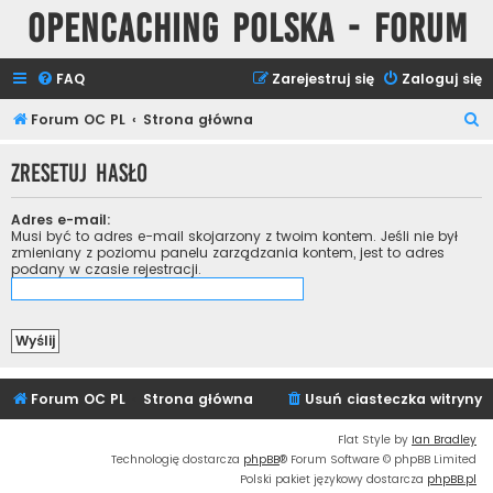
Opencaching Polska - Forum
FAQ
Zarejestruj się
Zaloguj się
S
Forum OC PL
Strona główna
z
Zresetuj hasło
u
k
Adres e-mail:
a
Musi być to adres e-mail skojarzony z twoim kontem. Jeśli nie był
zmieniany z poziomu panelu zarządzania kontem, jest to adres
j
podany w czasie rejestracji.
Forum OC PL
Strona główna
Usuń ciasteczka witryny
Flat Style by
Ian Bradley
Technologię dostarcza
phpBB
® Forum Software © phpBB Limited
Polski pakiet językowy dostarcza
phpBB.pl