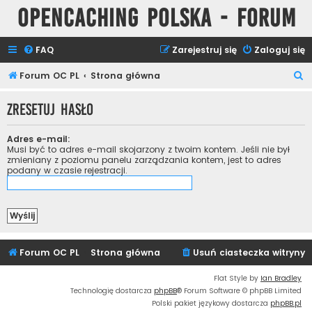
Opencaching Polska - Forum
FAQ
Zarejestruj się
Zaloguj się
S
Forum OC PL
Strona główna
z
Zresetuj hasło
u
k
Adres e-mail:
a
Musi być to adres e-mail skojarzony z twoim kontem. Jeśli nie był
zmieniany z poziomu panelu zarządzania kontem, jest to adres
j
podany w czasie rejestracji.
Forum OC PL
Strona główna
Usuń ciasteczka witryny
Flat Style by
Ian Bradley
Technologię dostarcza
phpBB
® Forum Software © phpBB Limited
Polski pakiet językowy dostarcza
phpBB.pl