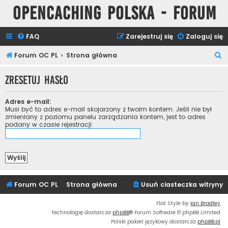
Opencaching Polska - Forum
FAQ
Zarejestruj się
Zaloguj się
S
Forum OC PL
Strona główna
z
Zresetuj hasło
u
k
Adres e-mail:
a
Musi być to adres e-mail skojarzony z twoim kontem. Jeśli nie był
zmieniany z poziomu panelu zarządzania kontem, jest to adres
j
podany w czasie rejestracji.
Forum OC PL
Strona główna
Usuń ciasteczka witryny
Flat Style by
Ian Bradley
Technologię dostarcza
phpBB
® Forum Software © phpBB Limited
Polski pakiet językowy dostarcza
phpBB.pl