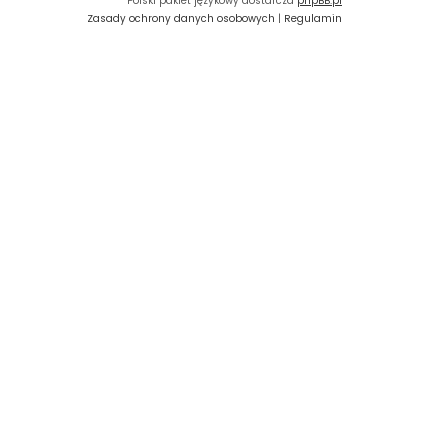
Polski pakiet językowy dostarcza
phpBB.pl
Zasady ochrony danych osobowych
|
Regulamin