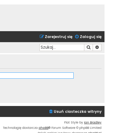
Zarejestruj się
Zaloguj się
Szukaj
Wyszukiwanie zaa
Usuń ciasteczka witryny
Flat Style by
Ian Bradley
Technologię dostarcza
phpBB
® Forum Software © phpBB Limited