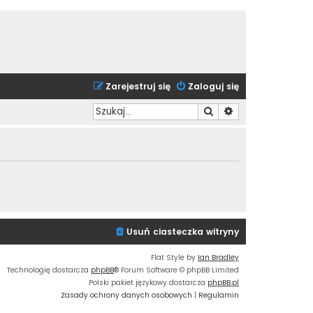
Zarejestruj się
Zaloguj się
Szukaj
Wyszukiwanie zaa
Usuń ciasteczka witryny
Flat Style by
Ian Bradley
Technologię dostarcza
phpBB
® Forum Software © phpBB Limited
Polski pakiet językowy dostarcza
phpBB.pl
Zasady ochrony danych osobowych
|
Regulamin