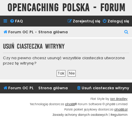
Opencaching Polska - Forum
FAQ
Zarejestruj się
Zaloguj się
S
Forum OC PL
Strona główna
z
Usuń ciasteczka witryny
u
k
Czy na pewno chcesz usunąć wszystkie ciasteczka utworzone
a
przez tę witrynę?
j
Forum OC PL
Strona główna
Usuń ciasteczka witryny
Flat Style by
Ian Bradley
Technologię dostarcza
phpBB
® Forum Software © phpBB Limited
Polski pakiet językowy dostarcza
phpBB.pl
Zasady ochrony danych osobowych
|
Regulamin