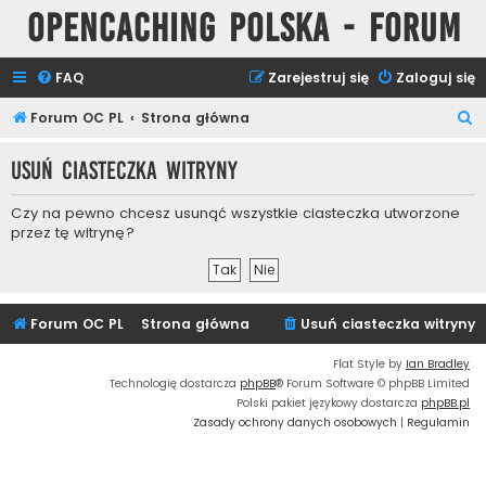
Opencaching Polska - Forum
FAQ
Zarejestruj się
Zaloguj się
S
Forum OC PL
Strona główna
z
Usuń ciasteczka witryny
u
k
Czy na pewno chcesz usunąć wszystkie ciasteczka utworzone
a
przez tę witrynę?
j
Forum OC PL
Strona główna
Usuń ciasteczka witryny
Flat Style by
Ian Bradley
Technologię dostarcza
phpBB
® Forum Software © phpBB Limited
Polski pakiet językowy dostarcza
phpBB.pl
Zasady ochrony danych osobowych
|
Regulamin