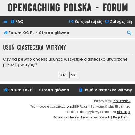
Opencaching Polska - Forum
FAQ
Zarejestruj się
Zaloguj się
S
Forum OC PL
Strona główna
z
Usuń ciasteczka witryny
u
k
Czy na pewno chcesz usunąć wszystkie ciasteczka utworzone
a
przez tę witrynę?
j
Forum OC PL
Strona główna
Usuń ciasteczka witryny
Flat Style by
Ian Bradley
Technologię dostarcza
phpBB
® Forum Software © phpBB Limited
Polski pakiet językowy dostarcza
phpBB.pl
Zasady ochrony danych osobowych
|
Regulamin