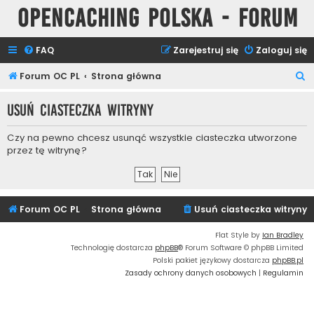
Opencaching Polska - Forum
FAQ
Zarejestruj się
Zaloguj się
S
Forum OC PL
Strona główna
z
Usuń ciasteczka witryny
u
k
Czy na pewno chcesz usunąć wszystkie ciasteczka utworzone
a
przez tę witrynę?
j
Forum OC PL
Strona główna
Usuń ciasteczka witryny
Flat Style by
Ian Bradley
Technologię dostarcza
phpBB
® Forum Software © phpBB Limited
Polski pakiet językowy dostarcza
phpBB.pl
Zasady ochrony danych osobowych
|
Regulamin