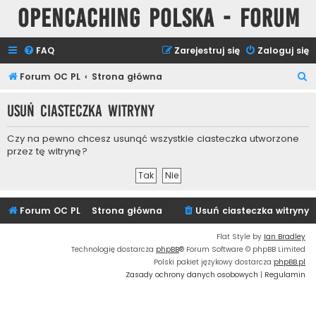
Opencaching Polska - Forum
FAQ
Zarejestruj się
Zaloguj się
S
Forum OC PL
Strona główna
z
Usuń ciasteczka witryny
u
k
Czy na pewno chcesz usunąć wszystkie ciasteczka utworzone
a
przez tę witrynę?
j
Forum OC PL
Strona główna
Usuń ciasteczka witryny
Flat Style by
Ian Bradley
Technologię dostarcza
phpBB
® Forum Software © phpBB Limited
Polski pakiet językowy dostarcza
phpBB.pl
Zasady ochrony danych osobowych
|
Regulamin