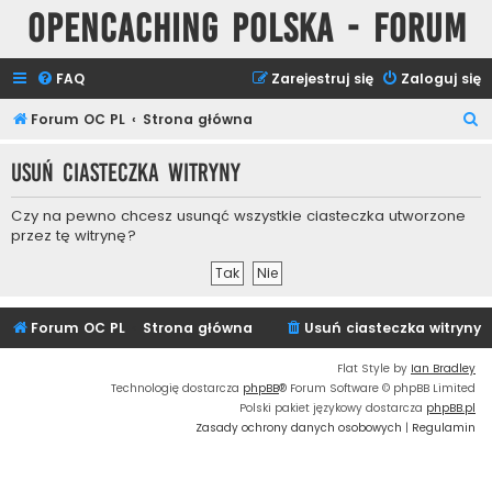
Opencaching Polska - Forum
FAQ
Zarejestruj się
Zaloguj się
S
Forum OC PL
Strona główna
z
Usuń ciasteczka witryny
u
k
Czy na pewno chcesz usunąć wszystkie ciasteczka utworzone
a
przez tę witrynę?
j
Forum OC PL
Strona główna
Usuń ciasteczka witryny
Flat Style by
Ian Bradley
Technologię dostarcza
phpBB
® Forum Software © phpBB Limited
Polski pakiet językowy dostarcza
phpBB.pl
Zasady ochrony danych osobowych
|
Regulamin