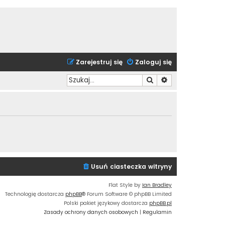
Zarejestruj się
Zaloguj się
Szukaj
Wyszukiwanie zaa
Usuń ciasteczka witryny
Flat Style by
Ian Bradley
Technologię dostarcza
phpBB
® Forum Software © phpBB Limited
Polski pakiet językowy dostarcza
phpBB.pl
Zasady ochrony danych osobowych
|
Regulamin