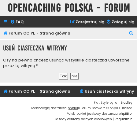
Opencaching Polska - Forum
FAQ
Zarejestruj się
Zaloguj się
S
Forum OC PL
Strona główna
z
Usuń ciasteczka witryny
u
k
Czy na pewno chcesz usunąć wszystkie ciasteczka utworzone
a
przez tę witrynę?
j
Forum OC PL
Strona główna
Usuń ciasteczka witryny
Flat Style by
Ian Bradley
Technologię dostarcza
phpBB
® Forum Software © phpBB Limited
Polski pakiet językowy dostarcza
phpBB.pl
Zasady ochrony danych osobowych
|
Regulamin