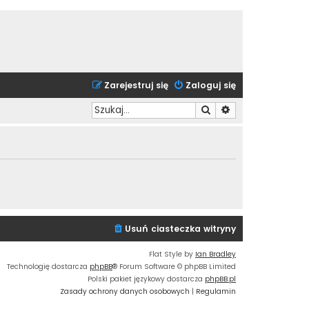
Zarejestruj się
Zaloguj się
Szukaj
Wyszukiwanie zaa
Usuń ciasteczka witryny
Flat Style by
Ian Bradley
Technologię dostarcza
phpBB
® Forum Software © phpBB Limited
Polski pakiet językowy dostarcza
phpBB.pl
Zasady ochrony danych osobowych
|
Regulamin