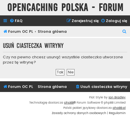
Opencaching Polska - Forum
FAQ
Zarejestruj się
Zaloguj się
S
Forum OC PL
Strona główna
z
Usuń ciasteczka witryny
u
k
Czy na pewno chcesz usunąć wszystkie ciasteczka utworzone
a
przez tę witrynę?
j
Forum OC PL
Strona główna
Usuń ciasteczka witryny
Flat Style by
Ian Bradley
Technologię dostarcza
phpBB
® Forum Software © phpBB Limited
Polski pakiet językowy dostarcza
phpBB.pl
Zasady ochrony danych osobowych
|
Regulamin