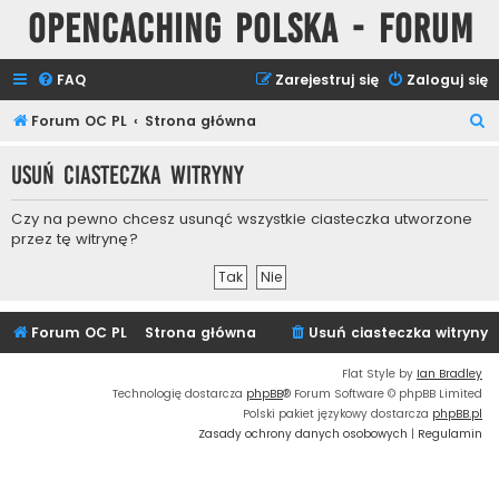
Opencaching Polska - Forum
FAQ
Zarejestruj się
Zaloguj się
S
Forum OC PL
Strona główna
z
Usuń ciasteczka witryny
u
k
Czy na pewno chcesz usunąć wszystkie ciasteczka utworzone
a
przez tę witrynę?
j
Forum OC PL
Strona główna
Usuń ciasteczka witryny
Flat Style by
Ian Bradley
Technologię dostarcza
phpBB
® Forum Software © phpBB Limited
Polski pakiet językowy dostarcza
phpBB.pl
Zasady ochrony danych osobowych
|
Regulamin