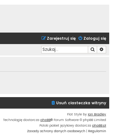
Zarejestruj się
Zaloguj się
Szukaj
Wyszukiwanie zaa
Usuń ciasteczka witryny
Flat Style by
Ian Bradley
Technologię dostarcza
phpBB
® Forum Software © phpBB Limited
Polski pakiet językowy dostarcza
phpBB.pl
Zasady ochrony danych osobowych
|
Regulamin