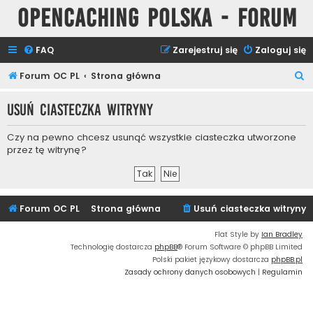
Opencaching Polska - Forum
FAQ
Zarejestruj się
Zaloguj się
S
Forum OC PL
Strona główna
z
Usuń ciasteczka witryny
u
k
Czy na pewno chcesz usunąć wszystkie ciasteczka utworzone
a
przez tę witrynę?
j
Forum OC PL
Strona główna
Usuń ciasteczka witryny
Flat Style by
Ian Bradley
Technologię dostarcza
phpBB
® Forum Software © phpBB Limited
Polski pakiet językowy dostarcza
phpBB.pl
Zasady ochrony danych osobowych
|
Regulamin