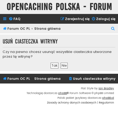
Opencaching Polska - Forum
FAQ
Zarejestruj się
Zaloguj się
S
Forum OC PL
Strona główna
z
Usuń ciasteczka witryny
u
k
Czy na pewno chcesz usunąć wszystkie ciasteczka utworzone
a
przez tę witrynę?
j
Forum OC PL
Strona główna
Usuń ciasteczka witryny
Flat Style by
Ian Bradley
Technologię dostarcza
phpBB
® Forum Software © phpBB Limited
Polski pakiet językowy dostarcza
phpBB.pl
Zasady ochrony danych osobowych
|
Regulamin