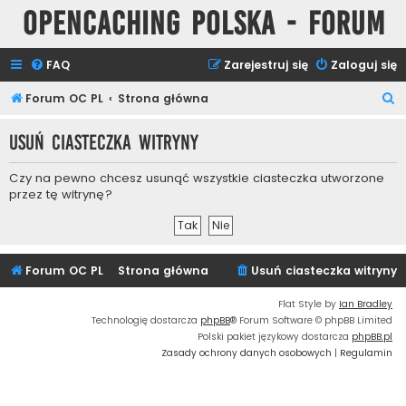
Opencaching Polska - Forum
FAQ
Zarejestruj się
Zaloguj się
S
Forum OC PL
Strona główna
z
Usuń ciasteczka witryny
u
k
Czy na pewno chcesz usunąć wszystkie ciasteczka utworzone
a
przez tę witrynę?
j
Forum OC PL
Strona główna
Usuń ciasteczka witryny
Flat Style by
Ian Bradley
Technologię dostarcza
phpBB
® Forum Software © phpBB Limited
Polski pakiet językowy dostarcza
phpBB.pl
Zasady ochrony danych osobowych
|
Regulamin