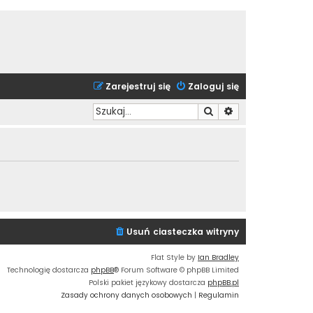
Zarejestruj się
Zaloguj się
Szukaj
Wyszukiwanie zaa
Usuń ciasteczka witryny
Flat Style by
Ian Bradley
Technologię dostarcza
phpBB
® Forum Software © phpBB Limited
Polski pakiet językowy dostarcza
phpBB.pl
Zasady ochrony danych osobowych
|
Regulamin