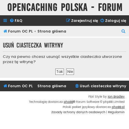
Opencaching Polska - Forum
FAQ
Zarejestruj się
Zaloguj się
S
Forum OC PL
Strona główna
z
Usuń ciasteczka witryny
u
k
Czy na pewno chcesz usunąć wszystkie ciasteczka utworzone
a
przez tę witrynę?
j
Forum OC PL
Strona główna
Usuń ciasteczka witryny
Flat Style by
Ian Bradley
Technologię dostarcza
phpBB
® Forum Software © phpBB Limited
Polski pakiet językowy dostarcza
phpBB.pl
Zasady ochrony danych osobowych
|
Regulamin