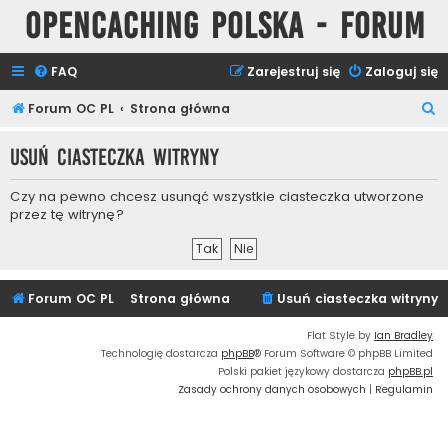
Opencaching Polska - Forum
FAQ
Zarejestruj się
Zaloguj się
S
Forum OC PL
Strona główna
z
Usuń ciasteczka witryny
u
k
Czy na pewno chcesz usunąć wszystkie ciasteczka utworzone
a
przez tę witrynę?
j
Forum OC PL
Strona główna
Usuń ciasteczka witryny
Flat Style by
Ian Bradley
Technologię dostarcza
phpBB
® Forum Software © phpBB Limited
Polski pakiet językowy dostarcza
phpBB.pl
Zasady ochrony danych osobowych
|
Regulamin