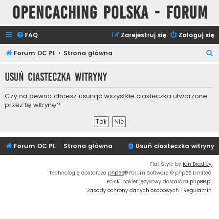
Opencaching Polska - Forum
FAQ
Zarejestruj się
Zaloguj się
S
Forum OC PL
Strona główna
z
Usuń ciasteczka witryny
u
k
Czy na pewno chcesz usunąć wszystkie ciasteczka utworzone
a
przez tę witrynę?
j
Forum OC PL
Strona główna
Usuń ciasteczka witryny
Flat Style by
Ian Bradley
Technologię dostarcza
phpBB
® Forum Software © phpBB Limited
Polski pakiet językowy dostarcza
phpBB.pl
Zasady ochrony danych osobowych
|
Regulamin