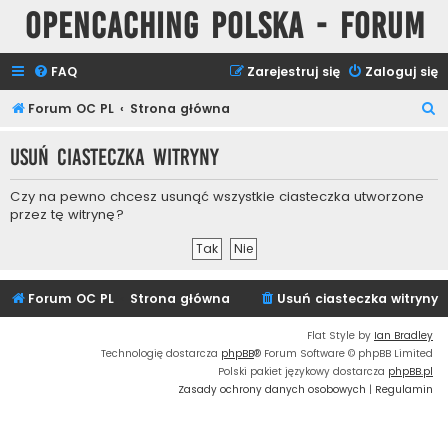
Opencaching Polska - Forum
FAQ
Zarejestruj się
Zaloguj się
S
Forum OC PL
Strona główna
z
Usuń ciasteczka witryny
u
k
Czy na pewno chcesz usunąć wszystkie ciasteczka utworzone
a
przez tę witrynę?
j
Forum OC PL
Strona główna
Usuń ciasteczka witryny
Flat Style by
Ian Bradley
Technologię dostarcza
phpBB
® Forum Software © phpBB Limited
Polski pakiet językowy dostarcza
phpBB.pl
Zasady ochrony danych osobowych
|
Regulamin