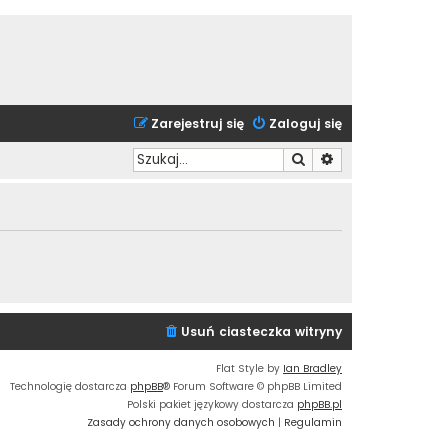
Zarejestruj się
Zaloguj się
Szukaj
Wyszukiwanie zaa
Usuń ciasteczka witryny
Flat Style by
Ian Bradley
Technologię dostarcza
phpBB
® Forum Software © phpBB Limited
Polski pakiet językowy dostarcza
phpBB.pl
Zasady ochrony danych osobowych
|
Regulamin