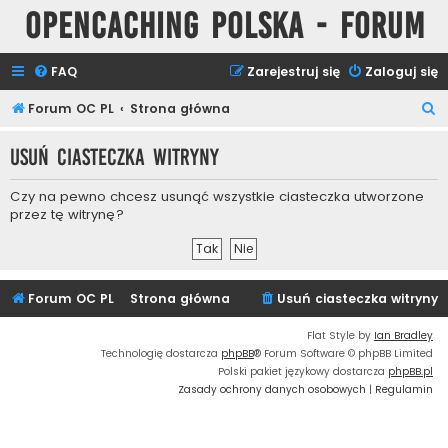
Opencaching Polska - Forum
FAQ
Zarejestruj się
Zaloguj się
S
Forum OC PL
Strona główna
z
Usuń ciasteczka witryny
u
k
Czy na pewno chcesz usunąć wszystkie ciasteczka utworzone
a
przez tę witrynę?
j
Forum OC PL
Strona główna
Usuń ciasteczka witryny
Flat Style by
Ian Bradley
Technologię dostarcza
phpBB
® Forum Software © phpBB Limited
Polski pakiet językowy dostarcza
phpBB.pl
Zasady ochrony danych osobowych
|
Regulamin