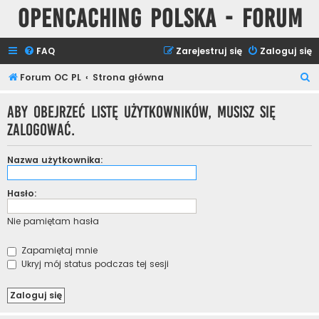
Opencaching Polska - Forum
FAQ
Zarejestruj się
Zaloguj się
S
Forum OC PL
Strona główna
z
Aby obejrzeć listę użytkowników, musisz się
u
zalogować.
k
a
Nazwa użytkownika:
j
Hasło:
Nie pamiętam hasła
Zapamiętaj mnie
Ukryj mój status podczas tej sesji