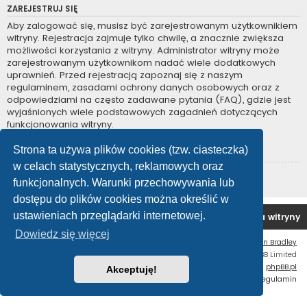
ZAREJESTRUJ SIĘ
Aby zalogować się, musisz być zarejestrowanym użytkownikiem
witryny. Rejestracja zajmuje tylko chwilę, a znacznie zwiększa
możliwości korzystania z witryny. Administrator witryny może
zarejestrowanym użytkownikom nadać wiele dodatkowych
uprawnień. Przed rejestracją zapoznaj się z naszym
regulaminem, zasadami ochrony danych osobowych oraz z
odpowiedziami na często zadawane pytania (FAQ), gdzie jest
wyjaśnionych wiele podstawowych zagadnień dotyczących
funkcjonowania witryny.
Regulamin
|
Zasady ochrony danych osobowych
Strona ta używa plików cookies (tzw. ciasteczka)
w celach statystycznych, reklamowych oraz
Zarejestruj się
funkcjonalnych. Warunki przechowywania lub
dostępu do plików cookies można określić w
ustawieniach przeglądarki internetowej.
Forum OC PL
Strona główna
Usuń ciasteczka witryny
Dowiedz się więcej
Flat Style by
Ian Bradley
Technologię dostarcza
phpBB
® Forum Software © phpBB Limited
Polski pakiet językowy dostarcza
phpBB.pl
Akceptuję!
Zasady ochrony danych osobowych
|
Regulamin