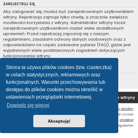
ZAREJESTRUJ SIĘ
Aby zalogować się, musisz być zarejestrowanym użytkownikiem
witryny. Rejestracja zajmuje tylko chwilę, a znacznie zwiększa
możliwości korzystania z witryny. Administrator witryny może
zarejestrowanym użytkownikom nadać wiele dodatkowych
uprawnień. Przed rejestracją zapoznaj się z naszym
regulaminem, zasadami ochrony danych osobowych oraz z
odpowiedziami na często zadawane pytania (FAQ), gdzie jest
wyjaśnionych wiele podstawowych zagadnień dotyczących
funkcjonowania witryny.
Regulamin
|
Zasady ochrony danych osobowych
Strona ta używa plików cookies (tzw. ciasteczka)
w celach statystycznych, reklamowych oraz
Zarejestruj się
funkcjonalnych. Warunki przechowywania lub
dostępu do plików cookies można określić w
ustawieniach przeglądarki internetowej.
Forum OC PL
Strona główna
Usuń ciasteczka witryny
Dowiedz się więcej
Flat Style by
Ian Bradley
Technologię dostarcza
phpBB
® Forum Software © phpBB Limited
Polski pakiet językowy dostarcza
phpBB.pl
Akceptuję!
Zasady ochrony danych osobowych
|
Regulamin