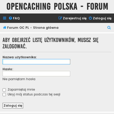
Opencaching Polska - Forum
FAQ
Zarejestruj się
Zaloguj się
S
Forum OC PL
Strona główna
z
Aby obejrzeć listę użytkowników, musisz się
u
zalogować.
k
a
Nazwa użytkownika:
j
Hasło:
Nie pamiętam hasła
Zapamiętaj mnie
Ukryj mój status podczas tej sesji