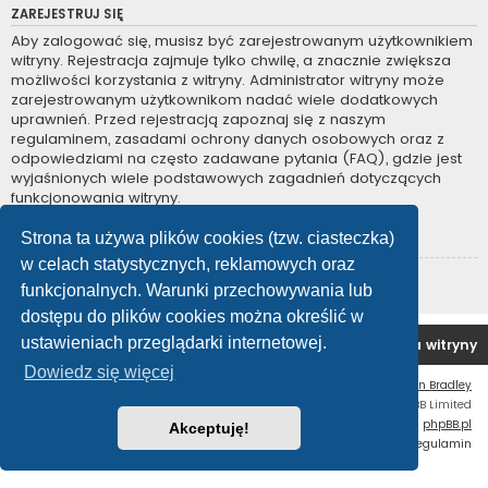
ZAREJESTRUJ SIĘ
Aby zalogować się, musisz być zarejestrowanym użytkownikiem
witryny. Rejestracja zajmuje tylko chwilę, a znacznie zwiększa
możliwości korzystania z witryny. Administrator witryny może
zarejestrowanym użytkownikom nadać wiele dodatkowych
uprawnień. Przed rejestracją zapoznaj się z naszym
regulaminem, zasadami ochrony danych osobowych oraz z
odpowiedziami na często zadawane pytania (FAQ), gdzie jest
wyjaśnionych wiele podstawowych zagadnień dotyczących
funkcjonowania witryny.
Regulamin
|
Zasady ochrony danych osobowych
Strona ta używa plików cookies (tzw. ciasteczka)
w celach statystycznych, reklamowych oraz
Zarejestruj się
funkcjonalnych. Warunki przechowywania lub
dostępu do plików cookies można określić w
ustawieniach przeglądarki internetowej.
Forum OC PL
Strona główna
Usuń ciasteczka witryny
Dowiedz się więcej
Flat Style by
Ian Bradley
Technologię dostarcza
phpBB
® Forum Software © phpBB Limited
Polski pakiet językowy dostarcza
phpBB.pl
Akceptuję!
Zasady ochrony danych osobowych
|
Regulamin