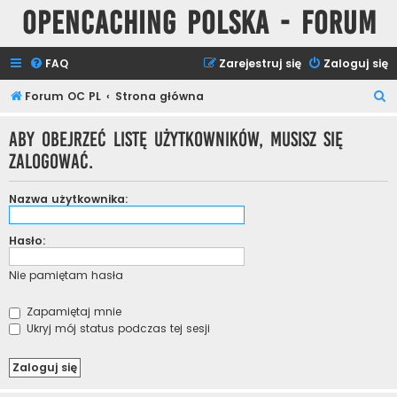
Opencaching Polska - Forum
FAQ
Zarejestruj się
Zaloguj się
S
Forum OC PL
Strona główna
z
Aby obejrzeć listę użytkowników, musisz się
u
zalogować.
k
a
Nazwa użytkownika:
j
Hasło:
Nie pamiętam hasła
Zapamiętaj mnie
Ukryj mój status podczas tej sesji