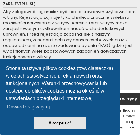
ZAREJESTRUJ SIĘ
Aby zalogować się, musisz być zarejestrowanym użytkownikiem
witryny. Rejestracja zajmuje tylko chwilę, a znacznie zwiększa
możliwości korzystania z witryny. Administrator witryny może
zarejestrowanym użytkownikom nadać wiele dodatkowych
uprawnień. Przed rejestracją zapoznaj się z naszym
regulaminem, zasadami ochrony danych osobowych oraz z
odpowiedziami na często zadawane pytania (FAQ), gdzie jest
wyjaśnionych wiele podstawowych zagadnień dotyczących
funkcjonowania witryny.
Regulamin
|
Zasady ochrony danych osobowych
Strona ta używa plików cookies (tzw. ciasteczka)
w celach statystycznych, reklamowych oraz
Zarejestruj się
funkcjonalnych. Warunki przechowywania lub
dostępu do plików cookies można określić w
ustawieniach przeglądarki internetowej.
Forum OC PL
Strona główna
Usuń ciasteczka witryny
Dowiedz się więcej
Flat Style by
Ian Bradley
Technologię dostarcza
phpBB
® Forum Software © phpBB Limited
Polski pakiet językowy dostarcza
phpBB.pl
Akceptuję!
Zasady ochrony danych osobowych
|
Regulamin