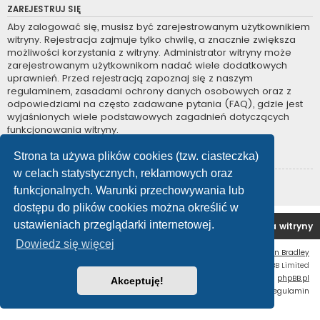
ZAREJESTRUJ SIĘ
Aby zalogować się, musisz być zarejestrowanym użytkownikiem
witryny. Rejestracja zajmuje tylko chwilę, a znacznie zwiększa
możliwości korzystania z witryny. Administrator witryny może
zarejestrowanym użytkownikom nadać wiele dodatkowych
uprawnień. Przed rejestracją zapoznaj się z naszym
regulaminem, zasadami ochrony danych osobowych oraz z
odpowiedziami na często zadawane pytania (FAQ), gdzie jest
wyjaśnionych wiele podstawowych zagadnień dotyczących
funkcjonowania witryny.
Regulamin
|
Zasady ochrony danych osobowych
Strona ta używa plików cookies (tzw. ciasteczka)
w celach statystycznych, reklamowych oraz
Zarejestruj się
funkcjonalnych. Warunki przechowywania lub
dostępu do plików cookies można określić w
ustawieniach przeglądarki internetowej.
Forum OC PL
Strona główna
Usuń ciasteczka witryny
Dowiedz się więcej
Flat Style by
Ian Bradley
Technologię dostarcza
phpBB
® Forum Software © phpBB Limited
Polski pakiet językowy dostarcza
phpBB.pl
Akceptuję!
Zasady ochrony danych osobowych
|
Regulamin