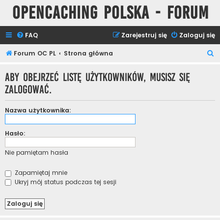
Opencaching Polska - Forum
FAQ
Zarejestruj się
Zaloguj się
S
Forum OC PL
Strona główna
z
Aby obejrzeć listę użytkowników, musisz się
u
zalogować.
k
a
Nazwa użytkownika:
j
Hasło:
Nie pamiętam hasła
Zapamiętaj mnie
Ukryj mój status podczas tej sesji