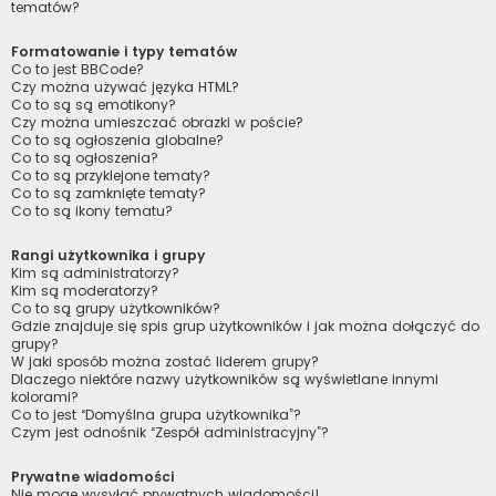
tematów?
Formatowanie i typy tematów
Co to jest BBCode?
Czy można używać języka HTML?
Co to są są emotikony?
Czy można umieszczać obrazki w poście?
Co to są ogłoszenia globalne?
Co to są ogłoszenia?
Co to są przyklejone tematy?
Co to są zamknięte tematy?
Co to są ikony tematu?
Rangi użytkownika i grupy
Kim są administratorzy?
Kim są moderatorzy?
Co to są grupy użytkowników?
Gdzie znajduje się spis grup użytkowników i jak można dołączyć do
grupy?
W jaki sposób można zostać liderem grupy?
Dlaczego niektóre nazwy użytkowników są wyświetlane innymi
kolorami?
Co to jest “Domyślna grupa użytkownika”?
Czym jest odnośnik “Zespół administracyjny”?
Prywatne wiadomości
Nie mogę wysyłać prywatnych wiadomości!