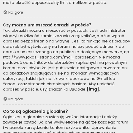
może określić dopuszczalny limit emotikon w poście.
Na górę
Czy można umieszczać obrazki w poście?
Tak, obrazki można umieszczać w postach. Jeśli administrator
włączył możliwość zamieszczania załączników, można wgrać
obrazek bezpośrednio na witrynę. Jeśli ta funkcja nie działa, aby
obrazek był wyświetlany na forum, należy podać odnośnik do
obrazka umieszczonego na publicznie dostępnym serwerze, np.
http://www.jakas_strona.com/moj_obrazek.gif. Nie można
podawać odnośników do obrazków zapisanych na prywatnym
komputerze, chyba że jest publicznie dostępnym serwerem ani
do obrazków znajdujących się na stronach wymagających
autoryzacji, takich jak, np. skrzynki pocztowe na Gmail lub
Yahoo! oraz stronach chronionych hasłem. Aby umieścić
obrazek w poście, użyj znacznika BBCode
[img]
.
Na górę
Co to są ogłoszenia globalne?
Ogłoszenia globalne zawierają ważne informacje i należy
zawsze je czytać. Są one wyświetlane na górze każdego forum
i w panelu zarządzania kontem użytkownika. Uprawnienia
zamieszczania ogłoszeń globalnych są nadawane przez