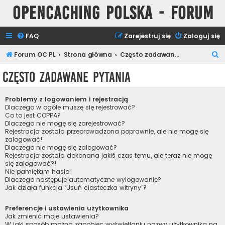
Opencaching Polska - Forum
FAQ
Zarejestruj się
Zaloguj się
S
Forum OC PL
Strona główna
Często zadawane pytania
z
Często zadawane pytania
u
k
Problemy z logowaniem i rejestracją
a
Dlaczego w ogóle muszę się rejestrować?
Co to jest COPPA?
j
Dlaczego nie mogę się zarejestrować?
Rejestracja została przeprowadzona poprawnie, ale nie mogę się
zalogować!
Dlaczego nie mogę się zalogować?
Rejestracja została dokonana jakiś czas temu, ale teraz nie mogę
się zalogować?!
Nie pamiętam hasła!
Dlaczego następuje automatyczne wylogowanie?
Jak działa funkcja “Usuń ciasteczka witryny”?
Preferencje i ustawienia użytkownika
Jak zmienić moje ustawienia?
W jaki sposób można zapobiec wyświetlaniu nazwy użytkownika na