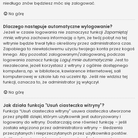
niedługo znów będziesz móc się zalogować.
Na górę
Dlaczego następuje automatyczne wylogowanie?
Jeżeli w czasie logowania nie zaznaczysz funkcji
Zapamiętaj
mnie
, witryna zachowa informację o tym, że twój pobyt na tej
witrynie będzie trwał tylko określony przez administratora czas.
Zapobiega to niewłaściwemu użyciu twojego konta przez kogoś
innego. Aby pozostać zalogowanym/zalogowaną, podczas
logowania zaznacz funkcję
Loguj mnie automatycznie
. Jest to
niezalecane, jeżeli korzystasz z witryny z ogólnie dostępnego
komputera, np. w bibliotece, kawiarence internetowej, sali
komputerowej w szkole lub na uczelni itp. Jeśli nie widzisz tej
funkcji, oznacza to, że administrator ją wyłączył.
Na górę
Jak działa funkcja “Usuń ciasteczka witryny”?
Funkcja “Usuń ciasteczka witryny” usuwa ciasteczka utworzone
przez phpBB dzięki, którym użytkownik jest autoryzowany i
logowany do witryny. Dostarczają one również funkcję – jeśli
została włączona przez administratora witryny – śledzenia
przeczytanych i nieprzeczytanych przez użytkownika postów.