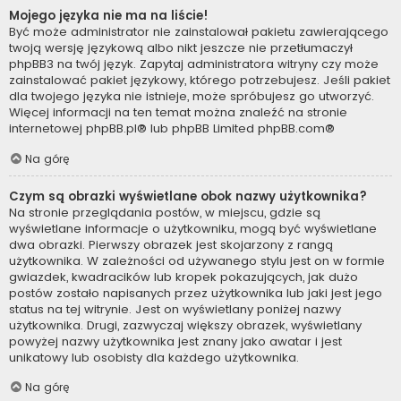
Mojego języka nie ma na liście!
Być może administrator nie zainstalował pakietu zawierającego
twoją wersję językową albo nikt jeszcze nie przetłumaczył
phpBB3 na twój język. Zapytaj administratora witryny czy może
zainstalować pakiet językowy, którego potrzebujesz. Jeśli pakiet
dla twojego języka nie istnieje, może spróbujesz go utworzyć.
Więcej informacji na ten temat można znaleźć na stronie
internetowej
phpBB.pl
® lub phpBB Limited
phpBB.com
®
Na górę
Czym są obrazki wyświetlane obok nazwy użytkownika?
Na stronie przeglądania postów, w miejscu, gdzie są
wyświetlane informacje o użytkowniku, mogą być wyświetlane
dwa obrazki. Pierwszy obrazek jest skojarzony z rangą
użytkownika. W zależności od używanego stylu jest on w formie
gwiazdek, kwadracików lub kropek pokazujących, jak dużo
postów zostało napisanych przez użytkownika lub jaki jest jego
status na tej witrynie. Jest on wyświetlany poniżej nazwy
użytkownika. Drugi, zazwyczaj większy obrazek, wyświetlany
powyżej nazwy użytkownika jest znany jako awatar i jest
unikatowy lub osobisty dla każdego użytkownika.
Na górę