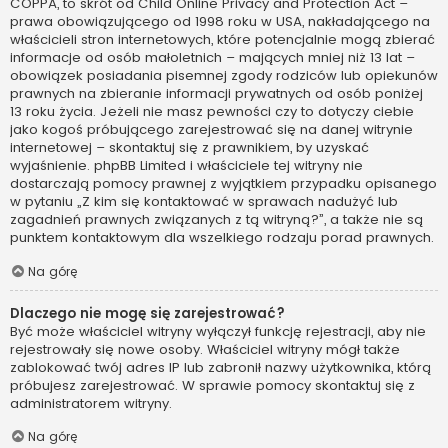
COPPA, to skrót od Child Online Privacy and Protection Act –
prawa obowiązującego od 1998 roku w USA, nakładającego na
właścicieli stron internetowych, które potencjalnie mogą zbierać
informacje od osób małoletnich – mających mniej niż 13 lat –
obowiązek posiadania pisemnej zgody rodziców lub opiekunów
prawnych na zbieranie informacji prywatnych od osób poniżej
13 roku życia. Jeżeli nie masz pewności czy to dotyczy ciebie
jako kogoś próbującego zarejestrować się na danej witrynie
internetowej – skontaktuj się z prawnikiem, by uzyskać
wyjaśnienie. phpBB Limited i właściciele tej witryny nie
dostarczają pomocy prawnej z wyjątkiem przypadku opisanego
w pytaniu „Z kim się kontaktować w sprawach nadużyć lub
zagadnień prawnych związanych z tą witryną?”, a także nie są
punktem kontaktowym dla wszelkiego rodzaju porad prawnych.
Na górę
Dlaczego nie mogę się zarejestrować?
Być może właściciel witryny wyłączył funkcję rejestracji, aby nie
rejestrowały się nowe osoby. Właściciel witryny mógł także
zablokować twój adres IP lub zabronił nazwy użytkownika, którą
próbujesz zarejestrować. W sprawie pomocy skontaktuj się z
administratorem witryny.
Na górę