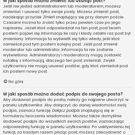
W jaki sposób można zmienić lub usunąć post?
Jeśli nie jesteś administratorem lub moderatorem, możesz
zmieniać i usuwać tylko swoje posty. Możesz zmienić post,
naciskając przycisk
Zmień
znajdujący się przy danym poście.
Czasami można to zrobić tylko przez pewien czas po jego
napisaniu. Jeżeli ktoś odpowiedział na ten post, pod twoim
postem pojawi się informacja ile razy i kiedy ostatni raz post był
zmieniany. Informacja ta wyświetli się tylko wtedy, jeśli ktoś
zamieścił pod tym postem kolejny post. Jeśli post zmienił
moderator lub administrator, informacja ta nie zostanie
wyświetlona. Administratorzy i moderatorzy mogą zostawić
notatkę z informacją, dlaczego ten post zmieniali. Zwykli
użytkownicy nie mogą usuwać postów, gdy ktoś zamieścił pod
ich postem nowy post.
Na górę
W jaki sposób można dodać podpis do swojego posta?
Aby dodawać podpis do posta, należy go najpierw utworzyć w
panelu użytkownika. Aby dołączyć do danej wiadomości swój
podpis, zaznacz funkcję
Dołącz podpis
znajdującą się w
formularzu tworzenia wiadomości. Możesz także domyślnie
dodawać podpis do wszystkich swoich postów, zaznaczając
odpowiednią funkcję w panelu użytkownika. Po uaktywnieniu tej
funkcji, za każdym razem pisząc post, możesz zdecydować o