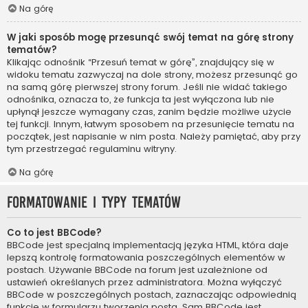
Na górę
W jaki sposób mogę przesunąć swój temat na górę strony
tematów?
Klikając odnośnik “Przesuń temat w górę”, znajdujący się w
widoku tematu zazwyczaj na dole strony, możesz przesunąć go
na samą górę pierwszej strony forum. Jeśli nie widać takiego
odnośnika, oznacza to, że funkcja ta jest wyłączona lub nie
upłynął jeszcze wymagany czas, zanim będzie możliwe użycie
tej funkcji. Innym, łatwym sposobem na przesunięcie tematu na
początek, jest napisanie w nim posta. Należy pamiętać, aby przy
tym przestrzegać regulaminu witryny.
Na górę
Formatowanie i typy tematów
Co to jest BBCode?
BBCode jest specjalną implementacją języka HTML, która daje
lepszą kontrolę formatowania poszczególnych elementów w
postach. Używanie BBCode na forum jest uzależnione od
ustawień określanych przez administratora. Można wyłączyć
BBCode w poszczególnych postach, zaznaczając odpowiednią
funkcję w formularzu tworzenia posta. Sam BBCode jest