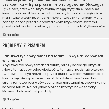
Podczas próby wysłania wiadomości e-mail do
użytkownika witryna prosi mnie o zalogowanie. Dlaczego?
Tylko zarejestrowani użytkownicy mogą wysyłać e-maile do
innych użytkowników przez wbudowany formularz wysyłania e-
maili i tylko wtedy, jeżeli administrator włączył tę funkcję. Ma to
zabezpieczać przed nieprawidłowym używaniem systemu
poczty elektronicznej witryny przez anonimowych użytkowników.
Na górę
Problemy z pisaniem
Jak utworzyć nowy temat na forum lub wysłać odpowiedź
w temacie?
Aby utworzyć nowy temat na forum, należy nacisnąć przycisk
„Nowy temat”, aby odpowiedzieć w temacie, nacisnąć przycisk
„Odpowiedz”. Być może, że przed publikowaniem wiadomości
trzeba będzie się zarejestrować. Na dole strony forum lub
strony tematów jest wyświetlana lista uprawnień użytkownika na
każdym forum. Na przykład: Możesz tworzyć nowe tematy,
Możesz dodawać załączniki itp.
Na górę