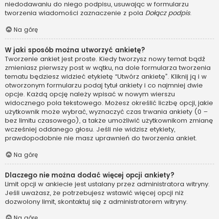
niedodawaniu do niego podpisu, usuwając w formularzu
tworzenia wiadomości zaznaczenie z pola
Dołącz podpis
.
Na górę
W jaki sposób można utworzyć ankietę?
Tworzenie ankiet jest proste. Kiedy tworzysz nowy temat bądź
zmieniasz pierwszy post w wątku, na dole formularza tworzenia
tematu będziesz widzieć etykietę “Utwórz ankietę”. Kliknij ją i w
otworzonym formularzu podaj tytuł ankiety i co najmniej dwie
opcje. Każdą opcję należy wpisać w nowym wierszu
widocznego pola tekstowego. Możesz określić liczbę opcji, jakie
użytkownik może wybrać, wyznaczyć czas trwania ankiety (0 –
bez limitu czasowego), a także umożliwić użytkownikom zmianę
wcześniej oddanego głosu. Jeśli nie widzisz etykiety,
prawdopodobnie nie masz uprawnień do tworzenia ankiet.
Na górę
Dlaczego nie można dodać więcej opcji ankiety?
Limit opcji w ankiecie jest ustalany przez administratora witryny.
Jeśli uważasz, że potrzebujesz wstawić więcej opcji niż
dozwolony limit, skontaktuj się z administratorem witryny.
Na górę