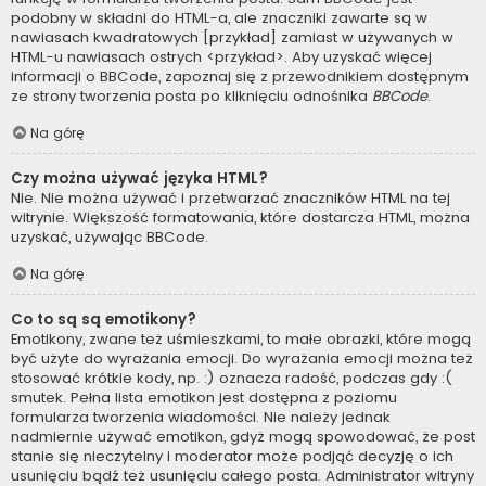
podobny w składni do HTML-a, ale znaczniki zawarte są w
nawiasach kwadratowych [przykład] zamiast w używanych w
HTML-u nawiasach ostrych <przykład>. Aby uzyskać więcej
informacji o BBCode, zapoznaj się z przewodnikiem dostępnym
ze strony tworzenia posta po kliknięciu odnośnika
BBCode
.
Na górę
Czy można używać języka HTML?
Nie. Nie można używać i przetwarzać znaczników HTML na tej
witrynie. Większość formatowania, które dostarcza HTML, można
uzyskać, używając BBCode.
Na górę
Co to są są emotikony?
Emotikony, zwane też uśmieszkami, to małe obrazki, które mogą
być użyte do wyrażania emocji. Do wyrażania emocji można też
stosować krótkie kody, np. :) oznacza radość, podczas gdy :(
smutek. Pełna lista emotikon jest dostępna z poziomu
formularza tworzenia wiadomości. Nie należy jednak
nadmiernie używać emotikon, gdyż mogą spowodować, że post
stanie się nieczytelny i moderator może podjąć decyzję o ich
usunięciu bądź też usunięciu całego posta. Administrator witryny