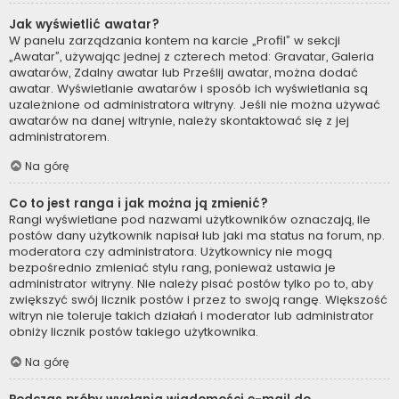
Jak wyświetlić awatar?
W panelu zarządzania kontem na karcie „Profil” w sekcji
„Awatar”, używając jednej z czterech metod: Gravatar, Galeria
awatarów, Zdalny awatar lub Prześlij awatar, można dodać
awatar. Wyświetlanie awatarów i sposób ich wyświetlania są
uzależnione od administratora witryny. Jeśli nie można używać
awatarów na danej witrynie, należy skontaktować się z jej
administratorem.
Na górę
Co to jest ranga i jak można ją zmienić?
Rangi wyświetlane pod nazwami użytkowników oznaczają, ile
postów dany użytkownik napisał lub jaki ma status na forum, np.
moderatora czy administratora. Użytkownicy nie mogą
bezpośrednio zmieniać stylu rang, ponieważ ustawia je
administrator witryny. Nie należy pisać postów tylko po to, aby
zwiększyć swój licznik postów i przez to swoją rangę. Większość
witryn nie toleruje takich działań i moderator lub administrator
obniży licznik postów takiego użytkownika.
Na górę