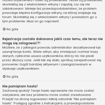
nazwa użytkownika i hasło są prawidłowe. Jeżeli są prawidłowe,
skontaktuj się z właścicielem witryny i zapytaj, czy cię nie
zablokowano. Istnieje też prawdopodobieństwo, że problem
powoduje błędna konfiguracja witryny, na której znajduje się
forum. Skontaktuj się z właścicielem witryny i powiadom go o
tym problemie. Musi on go naprawić.
Na górę
Rejestracja została dokonana jakiś czas temu, ale teraz nie
mogę się zalogować?!
Możliwe, że z jakiegoś powodu administrator dezaktywował lub
usunął twoje konto. Wiele witryn, aby zmniejszyć rozmiar bazy
danych, cyklicznie usuwa użytkowników, którzy nic nie pisali
przez dłuższy czas. Jeśli tak się stało, spróbuj zarejestrować się
ponownie i bądź bardziej aktywnym i zaangażowanym w
dyskusje użytkownikiem.
Na górę
Nie pamiętam hasła!
Zachowaj spokój! Twoje hasło wprawdzie nie może zostać
odzyskane, ale bez problemu może zostać zresetowane.
Przejdź na stronę logowania i kliknij odnośnik “Nie pamiętam
hasła”. Postępuj zgodnie z instrukcjami, a prawdopodobnie