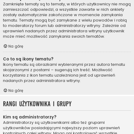
Zamknięte tematy są to tematy, w których użytkownicy nie mogą
zamieszczać odpowiedzi, a wszystkie zawarte w nich ankiety
zostały automatycznie zakończone w momencie zamykania
tematu. Tematy mogą być zamykane z wielu powodów i robią
to moderatorzy forum lub administratorzy witryny. Zależnie od
uprawnień nadanych przez administratora witryny użytkownik
może mieć możliwość zamykania swoich tematów.
Na górę
Co to są ikony tematu?
Ikony tematu są obrazkami wybieranymi przez autora tematu
skojarzonymi z postami – sugerują ich treść. Możliwość
korzystania z ikon tematu uzależniona jest od uprawnień
nadanych przez administratora witryny.
Na górę
Rangi użytkownika i grupy
Kim są administratorzy?
Administratorzy są użytkownikami albo też grupami
użytkowników posiadającymi najwyższy poziom uprawnień
kontrolnych całej witryny. Mogą oni kontrolować wszystkie