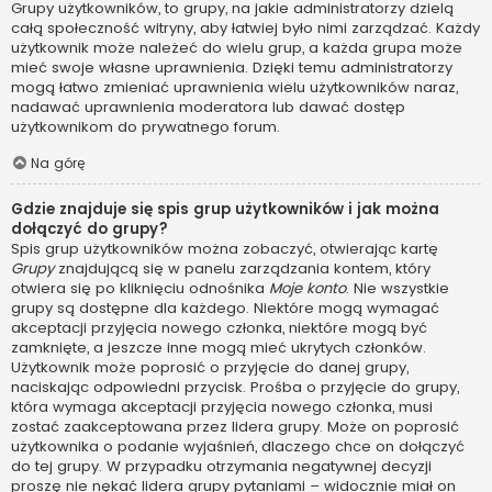
Grupy użytkowników, to grupy, na jakie administratorzy dzielą
całą społeczność witryny, aby łatwiej było nimi zarządzać. Każdy
użytkownik może należeć do wielu grup, a każda grupa może
mieć swoje własne uprawnienia. Dzięki temu administratorzy
mogą łatwo zmieniać uprawnienia wielu użytkowników naraz,
nadawać uprawnienia moderatora lub dawać dostęp
użytkownikom do prywatnego forum.
Na górę
Gdzie znajduje się spis grup użytkowników i jak można
dołączyć do grupy?
Spis grup użytkowników można zobaczyć, otwierając kartę
Grupy
znajdującą się w panelu zarządzania kontem, który
otwiera się po kliknięciu odnośnika
Moje konto
. Nie wszystkie
grupy są dostępne dla każdego. Niektóre mogą wymagać
akceptacji przyjęcia nowego członka, niektóre mogą być
zamknięte, a jeszcze inne mogą mieć ukrytych członków.
Użytkownik może poprosić o przyjęcie do danej grupy,
naciskając odpowiedni przycisk. Prośba o przyjęcie do grupy,
która wymaga akceptacji przyjęcia nowego członka, musi
zostać zaakceptowana przez lidera grupy. Może on poprosić
użytkownika o podanie wyjaśnień, dlaczego chce on dołączyć
do tej grupy. W przypadku otrzymania negatywnej decyzji
proszę nie nękać lidera grupy pytaniami – widocznie miał on