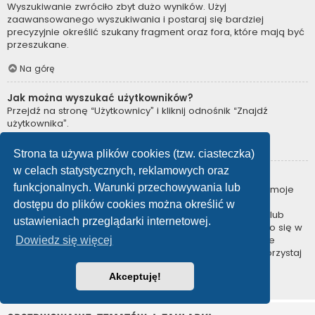
Wyszukiwanie zwróciło zbyt dużo wyników. Użyj
zaawansowanego wyszukiwania i postaraj się bardziej
precyzyjnie określić szukany fragment oraz fora, które mają być
przeszukane.
Na górę
Jak można wyszukać użytkowników?
Przejdź na stronę “Użytkownicy” i kliknij odnośnik “Znajdź
użytkownika”.
Na górę
Strona ta używa plików cookies (tzw. ciasteczka)
w celach statystycznych, reklamowych oraz
W jaki sposób można znaleźć swoje posty i tematy?
funkcjonalnych. Warunki przechowywania lub
Swoje posty można znaleźć, klikając odnośnik “Wyświetl moje
posty” znajdujący się w panelu zarządzania kontem lub
dostępu do plików cookies można określić w
odnośnik “Posty użytkownika” na stronie swojego profilu lub
ustawieniach przeglądarki internetowej.
wybierając „Twoje posty” z menu „Więcej…” znajdującego się w
górnym lewym rogu witryny. Jeśli chcesz wyszukać swoje
Dowiedz się więcej
tematy, użyj strony wyszukiwania zaawansowanego i skorzystaj
z odpowiednich funkcji.
Akceptuję!
Na górę